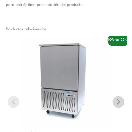
para una óptima presentación del producto.
Productos relacionados
El
El
¡Oferta -32%!
precio
precio
original
actual
era:
es:
3.558,00 €.
2.410,00 €.