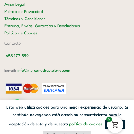
Aviso Legal
Política de Privacidad
Términos y Condiciones
Entrega, Envíos, Garantías y Devoluciones
Política de Cookies
Contacto
658 177 599
Email:
info@mercanethosteleria.com
Carrer de Loreto, 13-15, Letra C (Local) Les Corts, 08029 Barcelona.
Esta web utiliza cookies para una mejor experiencia de usuario. Si
Mercanet © 2026.
| Diseñado por
Avanzada Digital
| Webmaster
OWH
continúa navegando está dando su consentimiento para la
0
Cloud
aceptación de ésta y de nuestra
política de cookies
.
Aceptar
Facebook
Linkedin
Instagram