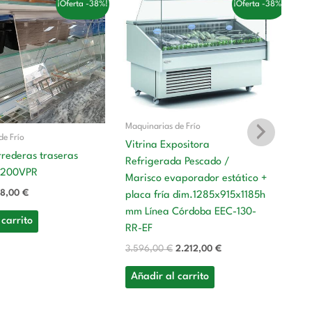
¡Oferta -38%!
¡Oferta -38%!
ecio
precio
precio
precio
iginal
actual
original
actual
a:
es:
era:
es:
4,00 €.
138,00 €.
3.596,00 €.
2.212,00 €.
Maquinarias de Frío
de Frío
Vitrina Expositora
rrederas traseras
Refrigerada Pescado /
PL200VPR
Ma
Marisco evaporador estático +
38,00
€
placa fría dim.1285x915x1185h
Vi
mm Línea Córdoba EEC-130-
Re
 carrito
RR-EF
Ma
pl
3.596,00
€
2.212,00
€
m
Añadir al carrito
C
3.