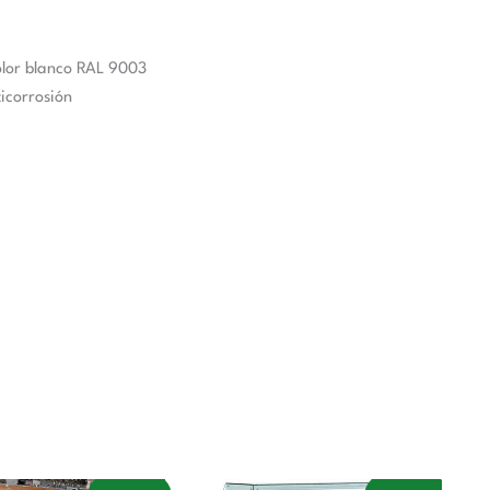
 color blanco RAL 9003
ticorrosión
El
El
El