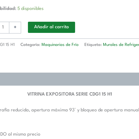
bilidad:
5 disponibles
+
Añadir al carrito
G1 15 H1
Categoría:
Maquinarias de Frío
Etiqueta:
Murales de Refrige
VITRINA EXPOSITORA SERIE CDG1 15 H1
igrafía reducida, apertura máxima 93° y bloqueo de apertura manual.
ADO al mismo precio