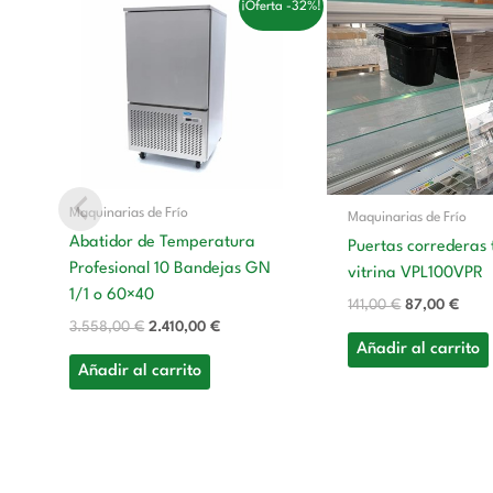
¡Oferta -32%!
precio
precio
precio
preci
original
actual
original
actu
era:
es:
era:
es:
3.558,00 €.
2.410,00 €.
141,00 €.
87,0
Maquinarias de Frío
Maquinarias de Frío
Abatidor de Temperatura
Puertas correderas 
Profesional 10 Bandejas GN
vitrina VPL100VPR
1/1 o 60×40
141,00
€
87,00
€
3.558,00
€
2.410,00
€
Añadir al carrito
Añadir al carrito