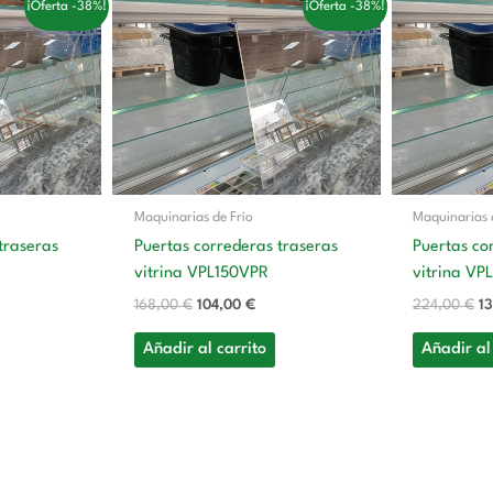
¡Oferta -38%!
¡Oferta -38%!
o
precio
precio
pr
al
original
actual
or
era:
es:
er
0 €.
168,00 €.
104,00 €.
22
Maquinarias de Frío
Maquinarias 
traseras
Puertas correderas traseras
Puertas co
vitrina VPL150VPR
vitrina V
168,00
€
104,00
€
224,00
€
1
Añadir al carrito
Añadir al