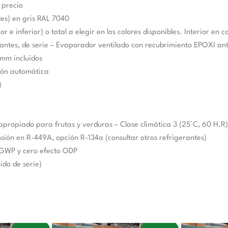
 precio
les) en gris RAL 7040
r e inferior) o total a elegir en los colores disponibles. Interior en
estantes, de serie – Evaporador ventilado con recubrimiento EPOXI an
 mm incluidos
ión automática
)
propiado para frutas y verduras – Clase climática 3 (25°C, 60 H.R)
sión en R-449A, opción R-134a (consultar otros refrigerantes)
 GWP y cero efecto ODP
ido de serie)
El
El
El