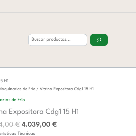
Buscar
15 H1
El
El
Maquinarias de Frío
/ Vitrina Expositora Cdg1 15 H1
precio
precio
ora
rias de Frío
original
actual
ina Expositora Cdg1 15 H1
era:
es:
5.904,00 €.
4.039,00 €.
04,00
€
4.039,00
€
d
rísticas Técnicas