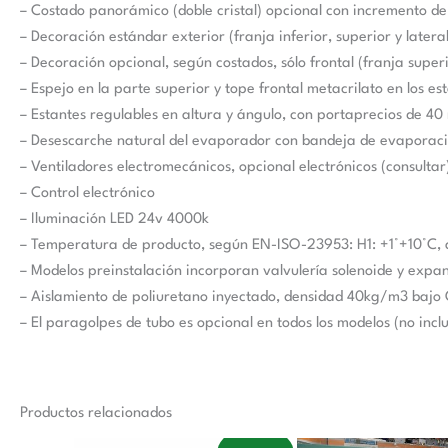
– Costado panorámico (doble cristal) opcional con incremento de
– Decoración estándar exterior (franja inferior, superior y latera
– Decoración opcional, según costados, sólo frontal (franja superio
– Espejo en la parte superior y tope frontal metacrilato en los 
– Estantes regulables en altura y ángulo, con portaprecios de 40
– Desescarche natural del evaporador con bandeja de evaporac
– Ventiladores electromecánicos, opcional electrónicos (consultar
– Control electrónico
– Iluminación LED 24v 4000k
– Temperatura de producto, según EN-ISO-23953: H1: +1°+10°C, a
– Modelos preinstalación incorporan valvulería solenoide y expan
– Aislamiento de poliuretano inyectado, densidad 40kg/m3 bajo
– El paragolpes de tubo es opcional en todos los modelos (no inclu
Productos relacionados
El
El
El
El