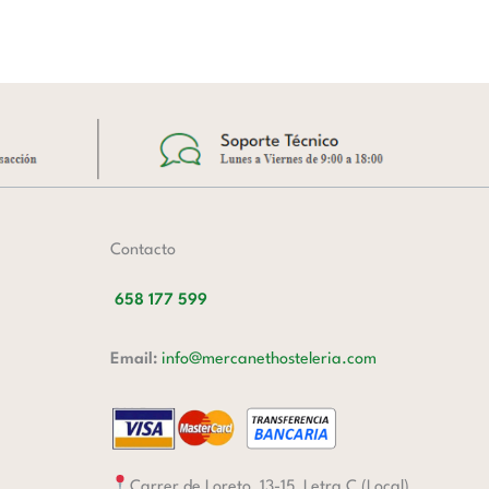
A
Contacto
658 177 599
Email:
info@mercanethosteleria.com
Carrer de Loreto, 13-15, Letra C (Local)