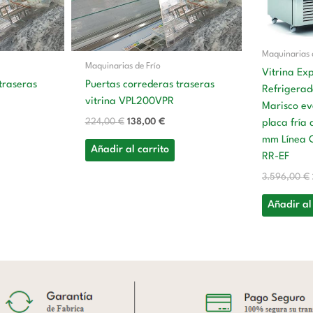
Maquinarias 
Maquinarias de Frío
Vitrina Ex
traseras
Puertas correderas traseras
Refrigerad
vitrina VPL200VPR
Marisco ev
224,00
€
138,00
€
placa fría
mm Línea 
Añadir al carrito
RR-EF
3.596,00
€
Añadir al