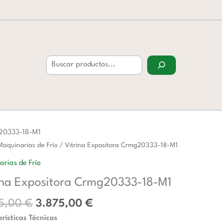
Buscar
g20333-18-M1
El
El
Maquinarias de Frío
/ Vitrina Expositora Crmg20333-18-M1
precio
precio
ora
rias de Frío
original
actual
0333-
ina Expositora Crmg20333-18-M1
era:
es:
5.665,00 €.
3.875,00 €.
65,00
€
3.875,00
€
d
rísticas Técnicas