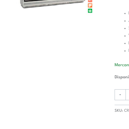
Mercane
Disponi
-
SKU:
CR