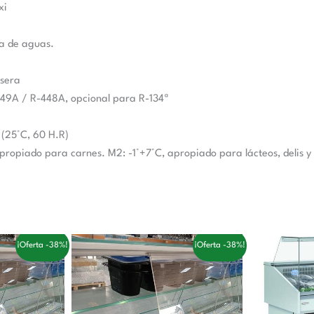
xi
a de aguas.
asera
449A / R-448A, opcional para R-134ª
 (25°C, 60 H.R)
ropiado para carnes. M2: -1°+7°C, apropiado para lácteos, delis y
El
El
¡Oferta -38%!
¡Oferta -38%!
cio
precio
precio
ual
original
actual
era:
es:
,00 €.
224,00 €.
138,00 €.