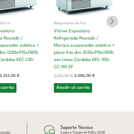
de Frío
Maquinarias de Frío
positora
Vitrina Expositora
a Pescado /
Refrigerada Pescado /
Ma
aporador estático +
Marisco evaporador estático +
 dim.1285x915x1185h
placa fría dim.1035x915x1185h
Es
Córdoba EEC-130-
mm Línea Córdoba EEC-100-
m
CC-RR-EF
5
2.212,00
€
3.261,00
€
2.006,00
€
A
 carrito
Añadir al carrito