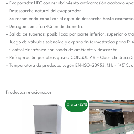
– Evaporador HFC con recubrimiento anticorrosión acabado epo
– Desescarche natural del evaporador
– Se recomienda canalizar el agua de descarche hasta acometid
– Desagüe con sifón 40mm de diámetro
– Salida de tuberías: posibilidad por parte inferior, superior o tr
– Juego de válvulas solenoide y expansión termostática para R-
– Control electrónico con sonda de ambiente y descarche
– Refrigeración por otros gases: CONSULTAR – Clase climática 3
– Temperatura de producto, según EN-ISO-23953: M1: -1°+5°C, ap
Productos relacionados
El
El
El
El
¡Oferta -32%!
precio
precio
precio
pre
original
actual
original
act
era:
es:
era:
es:
3.558,00 €.
2.410,00 €.
168,00 €.
104