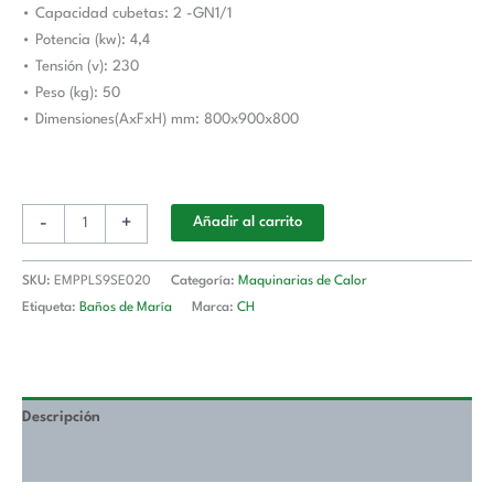
• Capacidad cubetas: 2 -GN1/1
900
• Potencia (kw): 4,4
Estambul
• Tensión (v): 230
cantidad
• Peso (kg): 50
• Dimensiones(AxFxH) mm: 800x900x800
-
+
Añadir al carrito
SKU:
EMPPLS9SE020
Categoría:
Maquinarias de Calor
Etiqueta:
Baños de María
Marca:
CH
Descripción
Valoraciones (0)