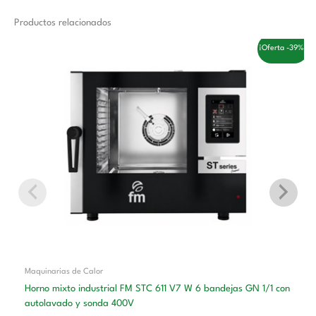
Productos relacionados
El
El
¡Oferta -39%!
precio
precio
original
actual
era:
es:
6.200,00 €.
3.770,00 €.
Maquinarias de Calor
Horno mixto industrial FM STC 611 V7 W 6 bandejas GN 1/1 con
autolavado y sonda 400V