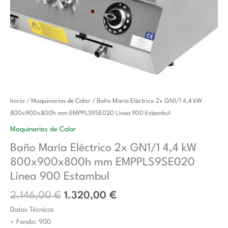
El
El
Baño
Inicio
/
Maquinarias de Calor
/ Baño María Eléctrico 2x GN1/1 4,4 kW
precio
precio
María
800x900x800h mm EMPPLS9SE020 Línea 900 Estambul
original
actual
Eléctrico
Maquinarias de Calor
era:
es:
2x
Baño María Eléctrico 2x GN1/1 4,4 kW
2.146,00 €.
1.320,00 €.
GN1/1
800x900x800h mm EMPPLS9SE020
4,4
kW
Línea 900 Estambul
800x900x800h
2.146,00
€
1.320,00
€
mm
Datos Técnicos
EMPPLS9SE020
• Fondo: 900
Línea