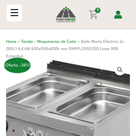
Ir
2x
al
0
GN1/1
contenido
4,4
kW
800x900x800h
Home
»
Tienda
»
Maquinarias de Calor
»
Baño María Eléctrico 2x
mm
GN1/1 4,4 kW 800x900x800h mm EMPPLS9SE020 Línea 900
EMPPLS9SE020
Estambul
Línea
900
¡Oferta -38%!
Estambul
cantidad