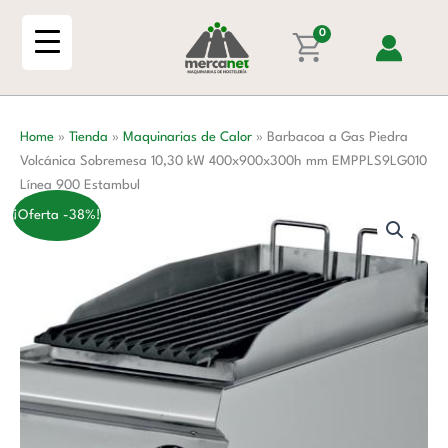
Ir
Piedra
al
0
Volcánica
contenido
Sobremesa
10,30
kW
Home
»
Tienda
»
Maquinarias de Calor
»
Barbacoa a Gas Piedra
400x900x300h
Volcánica Sobremesa 10,30 kW 400x900x300h mm EMPPLS9LG010
mm
Línea 900 Estambul
EMPPLS9LG010
Línea
¡Oferta -38%!
900
Estambul
cantidad