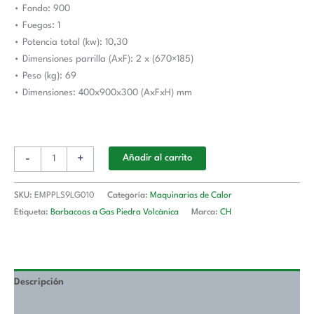
• Fondo: 900
Línea
• Fuegos: 1
900
• Potencia total (kw): 10,30
Estambul
• Dimensiones parrilla (AxF): 2 x (670×185)
cantidad
• Peso (kg): 69
• Dimensiones: 400x900x300 (AxFxH) mm
-
+
Añadir al carrito
SKU:
EMPPLS9LG010
Categoría:
Maquinarias de Calor
Etiqueta:
Barbacoas a Gas Piedra Volcánica
Marca:
CH
Descripción
Valoraciones (0)