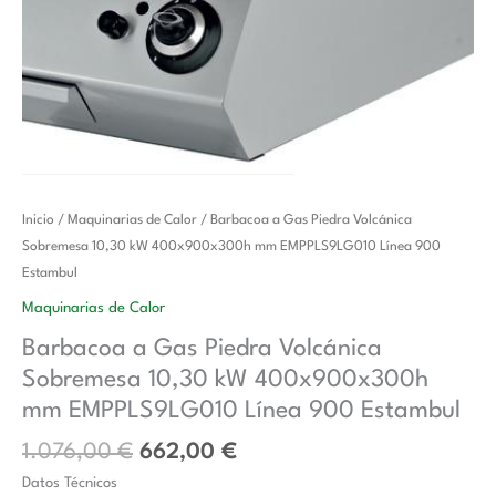
El
El
Barbacoa
Inicio
/
Maquinarias de Calor
/ Barbacoa a Gas Piedra Volcánica
precio
precio
a
Sobremesa 10,30 kW 400x900x300h mm EMPPLS9LG010 Línea 900
original
actual
Gas
Estambul
era:
es:
Piedra
Maquinarias de Calor
1.076,00 €.
662,00 €.
Volcánica
Barbacoa a Gas Piedra Volcánica
Sobremesa
Sobremesa 10,30 kW 400x900x300h
10,30
kW
mm EMPPLS9LG010 Línea 900 Estambul
400x900x300h
1.076,00
€
662,00
€
mm
Datos Técnicos
EMPPLS9LG010