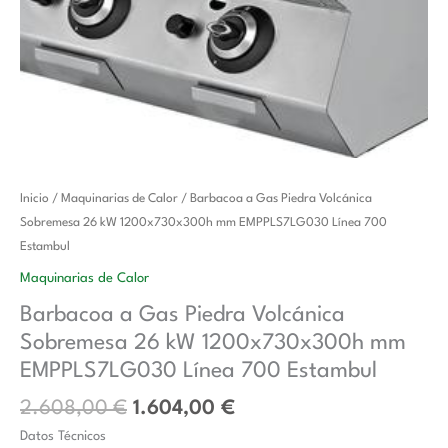
El
El
Barbacoa
Inicio
/
Maquinarias de Calor
/ Barbacoa a Gas Piedra Volcánica
precio
precio
a
Sobremesa 26 kW 1200x730x300h mm EMPPLS7LG030 Línea 700
original
actual
Gas
Estambul
era:
es:
Piedra
Maquinarias de Calor
2.608,00 €.
1.604,00 €.
Volcánica
Barbacoa a Gas Piedra Volcánica
Sobremesa
Sobremesa 26 kW 1200x730x300h mm
26
kW
EMPPLS7LG030 Línea 700 Estambul
1200x730x300h
2.608,00
€
1.604,00
€
mm
Datos Técnicos
EMPPLS7LG030