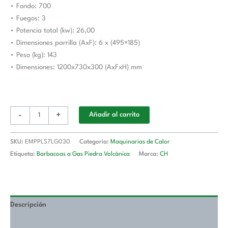
• Fondo: 700
Línea
• Fuegos: 3
700
• Potencia total (kw): 26,00
Estambul
• Dimensiones parrilla (AxF): 6 x (495×185)
cantidad
• Peso (kg): 143
• Dimensiones: 1200x730x300 (AxFxH) mm
-
+
Añadir al carrito
SKU:
EMPPLS7LG030
Categoría:
Maquinarias de Calor
Etiqueta:
Barbacoas a Gas Piedra Volcánica
Marca:
CH
Descripción
Valoraciones (0)