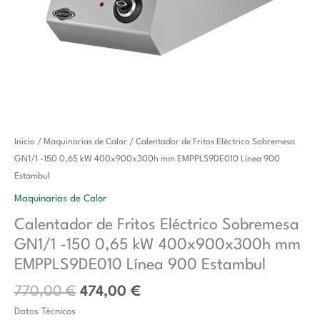
El
El
Calentador
Inicio
/
Maquinarias de Calor
/ Calentador de Fritos Eléctrico Sobremesa
precio
precio
de
GN1/1 -150 0,65 kW 400x900x300h mm EMPPLS9DE010 Línea 900
original
actual
Fritos
Estambul
era:
es:
Eléctrico
Maquinarias de Calor
770,00 €.
474,00 €.
Sobremesa
Calentador de Fritos Eléctrico Sobremesa
GN1/1
GN1/1 -150 0,65 kW 400x900x300h mm
-150
0,65
EMPPLS9DE010 Línea 900 Estambul
kW
770,00
€
474,00
€
400x900x300h
Datos Técnicos
mm