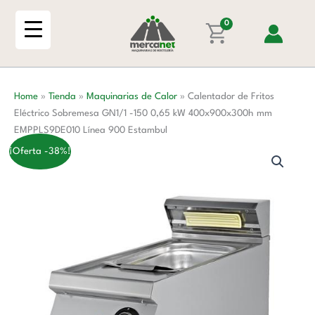
Ir
Eléctrico
al
0
Sobremesa
contenido
GN1/1
-150
0,65
Home
»
Tienda
»
Maquinarias de Calor
»
Calentador de Fritos
kW
Eléctrico Sobremesa GN1/1 -150 0,65 kW 400x900x300h mm
400x900x300h
EMPPLS9DE010 Línea 900 Estambul
mm
EMPPLS9DE010
¡Oferta -38%!
Línea
900
Estambul
cantidad