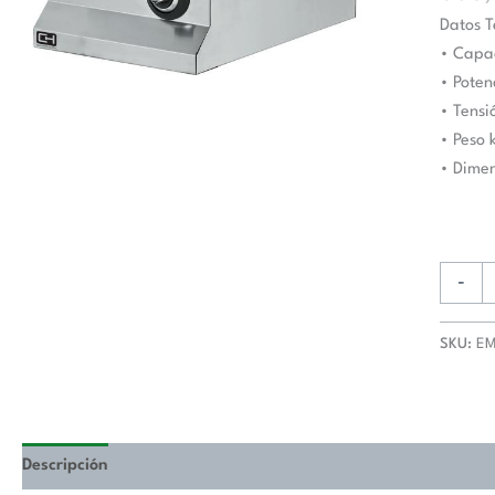
400x63
Datos T
Sobrem
• Capa
EMP6D
• Poten
Línea
• Tensi
600
• Peso 
Estamb
• Dime
cantida
-
SKU:
EM
Descripción
Valoraciones (0)