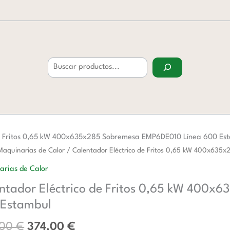
Buscar
de Fritos 0,65 kW 400x635x285 Sobremesa EMP6DE010 Línea 600 Es
El
El
ador
Maquinarias de Calor
/ Calentador Eléctrico de Fritos 0,65 kW 400x63
precio
precio
o
arias de Calor
original
actual
ntador Eléctrico de Fritos 0,65 kW 400
era:
es:
608,00 €.
374,00 €.
 Estambul
,00
€
374,00
€