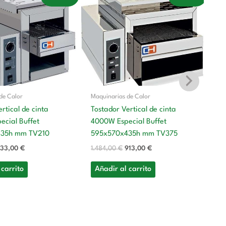
recio
precio
precio
precio
riginal
actual
original
actual
ra:
es:
era:
es:
.192,00 €.
733,00 €.
1.484,00 €.
913,00 €.
de Calor
Maquinarias de Calor
rtical de cinta
Tostador Vertical de cinta
Ma
cial Buffet
4000W Especial Buffet
435h mm TV210
595x570x435h mm TV375
Co
Kw
33,00
€
1.484,00
€
913,00
€
M
 carrito
Añadir al carrito
7
3.
A