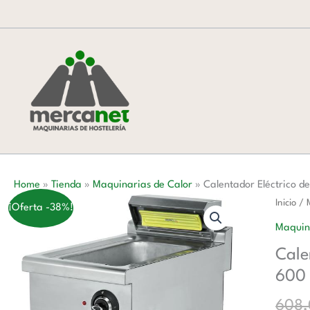
Ir
al
contenido
Home
»
Tienda
»
Maquinarias de Calor
»
Calentador Eléctrico 
Calent
Inicio
/
¡Oferta -38%!
Eléctric
Maquin
de
Cale
Fritos
600
0,65
kW
608