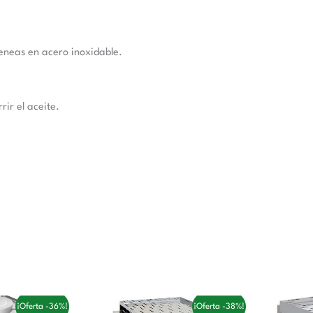
meneas en acero inoxidable.
ir el aceite.
El
El
El
E
¡Oferta -36%!
¡Oferta -38%!