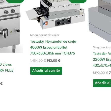
precio
precio
precio
p
actual
original
actual
o
es:
era:
es:
e
 €.
5.257,00 €.
1.484,00 €.
913,00 €.
1
Maquinarias de Calor
Tostador Horizontal de cinta
Maquinarias 
4000W Especial Buffet
750x630x315h mm TCH375
Tostador Ve
2200W Espe
1.484,00
€
913,00
€
0 Litros
430x570x
RA PLUS
Añadir al carrito
1.192,00
€
7
Añadir al
0
€