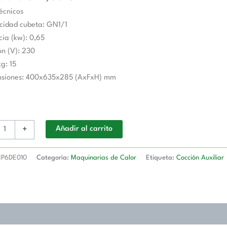
5x285
écnicos
esa
cidad cubeta: GN1/1
E010
cia (kw): 0,65
ón (V): 230
kg: 15
ul
nsiones: 400x635x285 (AxFxH) mm
d
+
Añadir al carrito
P6DE010
Categoría:
Maquinarias de Calor
Etiqueta:
Cocción Auxiliar