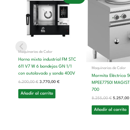
precio
precio
precio
original
actual
original
era:
es:
era:
6.200,00 €.
3.770,00 €.
8.255,00
Maquinarias de Calor
Horno mixto industrial FM STC
611 V7 W 6 bandejas GN 1/1
Maquinarias de Calor
con autolavado y sonda 400V
Marmita Eléctrica 5
6.200,00
€
3.770,00
€
MPEE7750I MAGIST
700
Añadir al carrito
8.255,00
€
5.257,0
Añadir al carrito