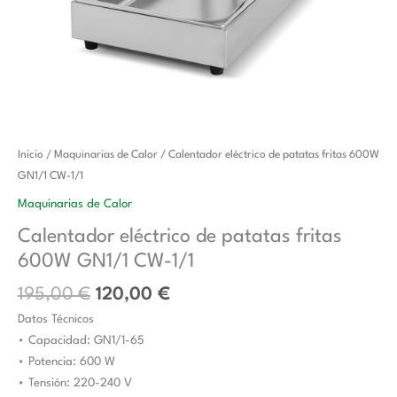
El
El
Calentador
Inicio
/
Maquinarias de Calor
/ Calentador eléctrico de patatas fritas 600W
precio
precio
eléctrico
GN1/1 CW-1/1
original
actual
de
Maquinarias de Calor
era:
es:
patatas
Calentador eléctrico de patatas fritas
195,00 €.
120,00 €.
fritas
600W GN1/1 CW-1/1
600W
GN1/1
195,00
€
120,00
€
CW-
Datos Técnicos
1/1
• Capacidad: GN1/1-65
cantidad
• Potencia: 600 W
• Tensión: 220-240 V