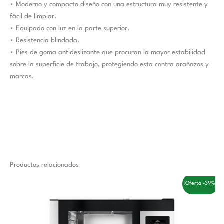
• Moderno y compacto diseño con una estructura muy resistente y
fácil de limpiar.
• Equipado con luz en la parte superior.
• Resistencia blindada.
• Pies de goma antideslizante que procuran la mayor estabilidad
sobre la superficie de trabajo, protegiendo esta contra arañazos y
marcas.
Productos relacionados
El
El
¡Oferta -39%!
precio
precio
original
actual
era:
es:
6.200,00 €.
3.770,00 €.