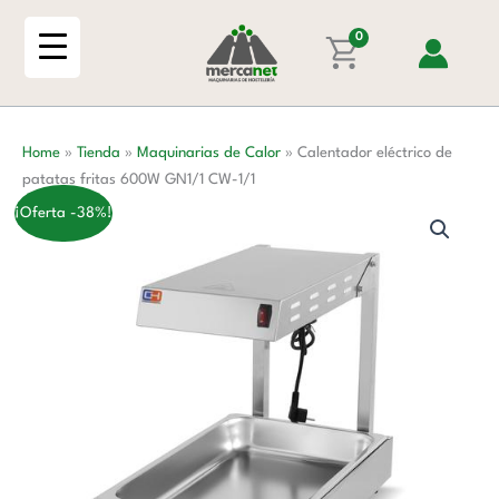
Ir
patatas
al
0
fritas
contenido
600W
GN1/1
CW-
Home
»
Tienda
»
Maquinarias de Calor
»
Calentador eléctrico de
1/1
patatas fritas 600W GN1/1 CW-1/1
cantidad
¡Oferta -38%!