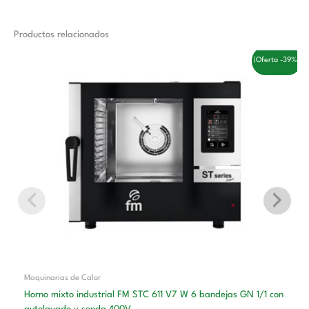
Productos relacionados
El
El
¡Oferta -39%!
precio
precio
original
actual
era:
es:
6.200,00 €.
3.770,00 €.
Maquinarias de Calor
Horno mixto industrial FM STC 611 V7 W 6 bandejas GN 1/1 con