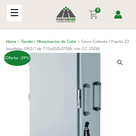
Ir
Puerta
al
0
22
contenido
bandejas
GN2/1
de
Home
»
Tienda
»
Maquinarias de Calor
»
Carro Caliente 1 Puerta 22
770x850x1700h
bandejas GN2/1 de 770x850x1700h mm CC-22GN
mm
CC-
¡Oferta -39%!
22GN
cantidad