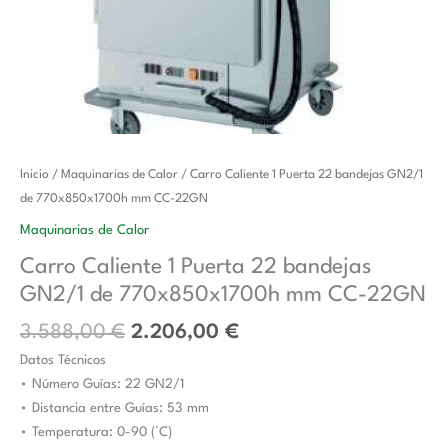
El
El
Carro
Inicio
/
Maquinarias de Calor
/ Carro Caliente 1 Puerta 22 bandejas GN2/1
precio
precio
Caliente
de 770x850x1700h mm CC-22GN
original
actual
1
Maquinarias de Calor
era:
es:
Puerta
Carro Caliente 1 Puerta 22 bandejas
3.588,00 €.
2.206,00 €.
22
GN2/1 de 770x850x1700h mm CC-22GN
bandejas
GN2/1
3.588,00
€
2.206,00
€
de
Datos Técnicos
770x850x1700h
• Número Guías: 22 GN2/1
mm
• Distancia entre Guías: 53 mm
CC-
• Temperatura: 0-90 (°C)
22GN