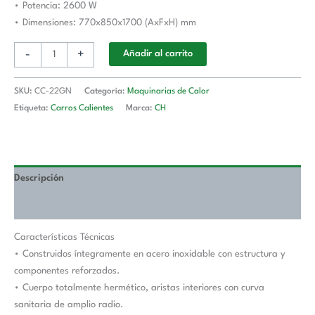
• Potencia: 2600 W
cantidad
• Dimensiones: 770x850x1700 (AxFxH) mm
-
+
Añadir al carrito
SKU:
CC-22GN
Categoría:
Maquinarias de Calor
Etiqueta:
Carros Calientes
Marca:
CH
Descripción
Valoraciones (0)
Características Técnicas
• Construidos íntegramente en acero inoxidable con estructura y
componentes reforzados.
• Cuerpo totalmente hermético, aristas interiores con curva
sanitaria de amplio radio.