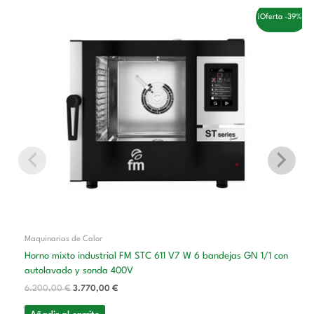
El
El
¡Oferta -39%!
precio
precio
original
actual
era:
es:
6.200,00 €.
3.770,00 €.
Maquinarias de Calor
Horno mixto industrial FM STC 611 V7 W 6 bandejas GN 1/1 con
autolavado y sonda 400V
6.200,00
€
3.770,00
€