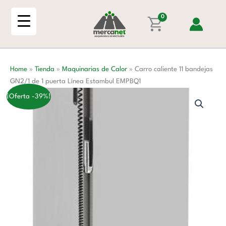
Ir
bandejas
al
0
GN2/1
contenido
de
1
puerta
Home
»
Tienda
»
Maquinarias de Calor
»
Carro caliente 11 bandejas
Línea
GN2/1 de 1 puerta Línea Estambul EMPBQ1
Estambul
EMPBQ1
¡Oferta -39%!
cantidad