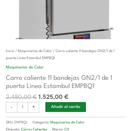
El
El
Carro
Inicio
/
Maquinarias de Calor
/ Carro caliente 11 bandejas GN2/1 de 1
precio
precio
caliente
puerta Línea Estambul EMPBQ1
original
actual
11
Maquinarias de Calor
era:
es:
bandejas
Carro caliente 11 bandejas GN2/1 de 1
2.480,00 €.
1.525,00 €.
GN2/1
puerta Línea Estambul EMPBQ1
de
1
2.480,00
€
1.525,00
€
puerta
-
+
Línea
Añadir al carrito
Estambul
EMPBQ1
SKU:
EMPBQ1
Categoría:
Maquinarias de Calor
cantidad
Etiqueta:
Carros Calientes
Marca:
CH