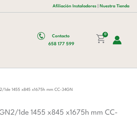
era:
es:
Doble
Afiliación Instaladores
|
Nuestra Tienda
6.138,00 €.
3.775,00 €.
Cuerpo
34
bandejas
0
Contacto
GN2/1de
658 177 599
1455
x845
x1675h
mm
CC-
34GN
GN2/1de 1455 x845 x1675h mm CC-34GN
cantidad
as GN2/1de 1455 x845 x1675h mm CC-