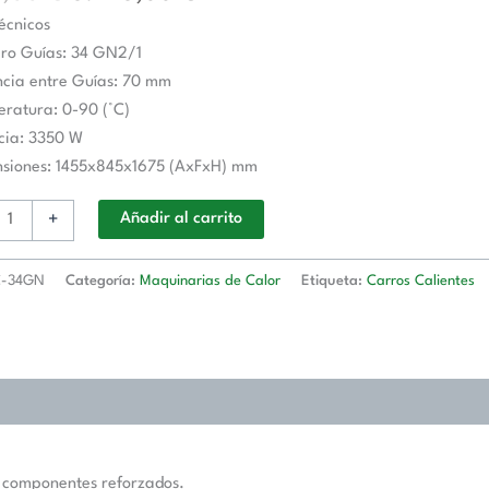
as
écnicos
de
ro Guías: 34 GN2/1
ncia entre Guías: 70 mm
ratura: 0-90 (°C)
cia: 3350 W
nsiones: 1455x845x1675 (AxFxH) mm
+
Añadir al carrito
d
-34GN
Categoría:
Maquinarias de Calor
Etiqueta:
Carros Calientes
y componentes reforzados.