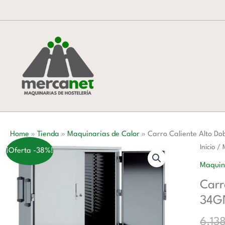
Ir
al
contenido
Home
»
Tienda
»
Maquinarias de Calor
»
Carro Caliente Alto 
Carro
Inicio
/
¡Oferta -38%!
Calient
Maquin
Alto
Carr
Doble
34G
Cuerpo
34
6.13