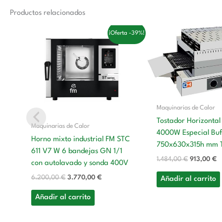
Productos relacionados
El
El
El
El
¡Oferta -39%!
precio
precio
precio
p
original
actual
original
a
era:
es:
era:
es
6.200,00 €.
3.770,00 €.
1.484,00 €
9
Maquinarias de Calor
Tostador Horizontal
Maquinarias de Calor
4000W Especial Buf
Horno mixto industrial FM STC
750x630x315h mm 
611 V7 W 6 bandejas GN 1/1
1.484,00
€
913,00
€
con autolavado y sonda 400V
6.200,00
€
3.770,00
€
Añadir al carrito
Añadir al carrito