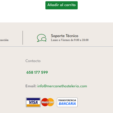
Añadir al carrito
A
Contacto
658 177 599
Email:
info@mercanethosteleria.com