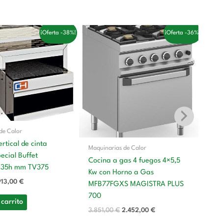
l
El
El
El
¡Oferta -38%!
¡Oferta -36%!
recio
precio
precio
precio
riginal
actual
original
actual
ra:
es:
era:
es:
.484,00 €.
913,00 €.
3.851,00 €.
2.452,00 €.
de Calor
rtical de cinta
Maquinarias de Calor
Ma
cial Buffet
Cocina a gas 4 fuegos 4×5,5
435h mm TV375
Co
Kw con Horno a Gas
Kw
913,00
€
MFB77FGXS MAGISTRA PLUS
M
700
 carrito
P
3.851,00
€
2.452,00
€
4.