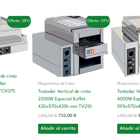
El
El
E
¡Oferta -38%!
¡Oferta -39%!
recio
precio
precio
p
ctual
original
actual
o
:
era:
es:
e
.
13,00 €.
1.192,00 €.
733,00 €.
1
 de cinta
Maquinarias de Calor
Maquinarias 
fet
TCH375
Tostador Vertical de cinta
Tostador Ve
2200W Especial Buffet
4000W Espe
430x570x435h mm TV210
595x570x
1.192,00
€
733,00
€
1.484,00
€
Añadir al carrito
Añadir al