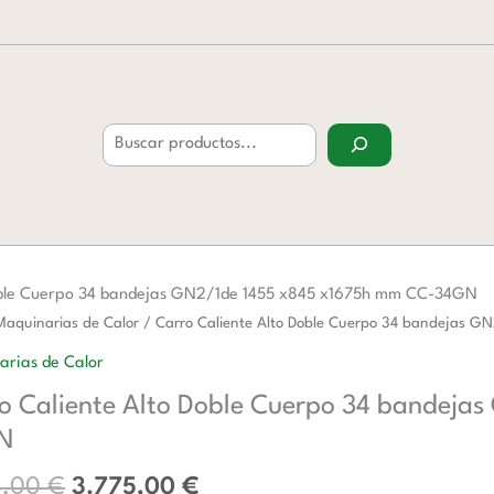
Buscar
Doble Cuerpo 34 bandejas GN2/1de 1455 x845 x1675h mm CC-34GN
El
El
Maquinarias de Calor
/ Carro Caliente Alto Doble Cuerpo 34 bandejas 
precio
precio
e
arias de Calor
original
actual
o Caliente Alto Doble Cuerpo 34 bandej
era:
es:
6.138,00 €.
3.775,00 €.
N
8,00
€
3.775,00
€