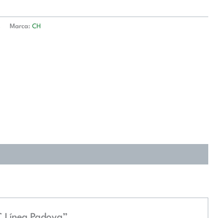
s
Marca:
CH
C Línea Padova”