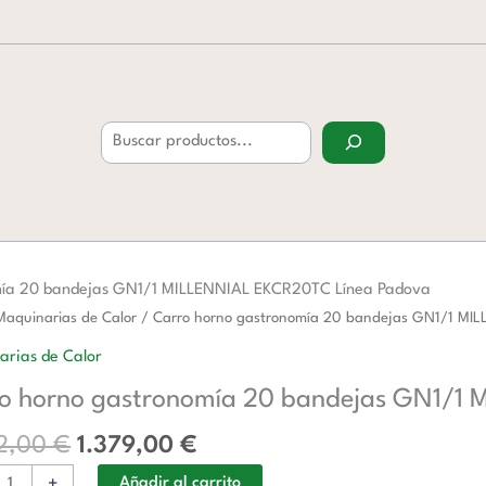
Buscar
mía 20 bandejas GN1/1 MILLENNIAL EKCR20TC Línea Padova
El
El
Maquinarias de Calor
/ Carro horno gastronomía 20 bandejas GN1/1 MI
precio
precio
arias de Calor
original
actual
nomía
o horno gastronomía 20 bandejas GN1/1
era:
es:
2.242,00 €.
1.379,00 €.
as
2,00
€
1.379,00
€
+
Añadir al carrito