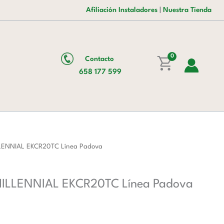
era:
es:
20
Afiliación Instaladores
|
Nuestra Tienda
2.242,00 €.
1.379,00 €.
bandejas
GN1/1
MILLENNIAL
0
Contacto
EKCR20TC
658 177 599
Línea
Padova
cantidad
LLENNIAL EKCR20TC Línea Padova
 MILLENNIAL EKCR20TC Línea Padova