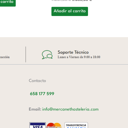
 carrito
8.
Añadir al carrito
A
Contacto
658 177 599
Email:
info@mercanethosteleria.com