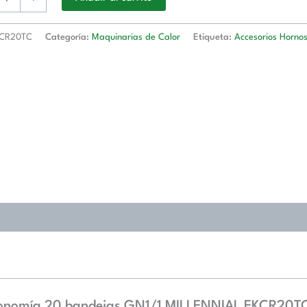
NIAL
0TC
CR20TC
Categoría:
Maquinarias de Calor
Etiqueta:
Accesorios Horno
d
stronomía 20 bandejas GN1/1 MILLENNIAL EKCR20T