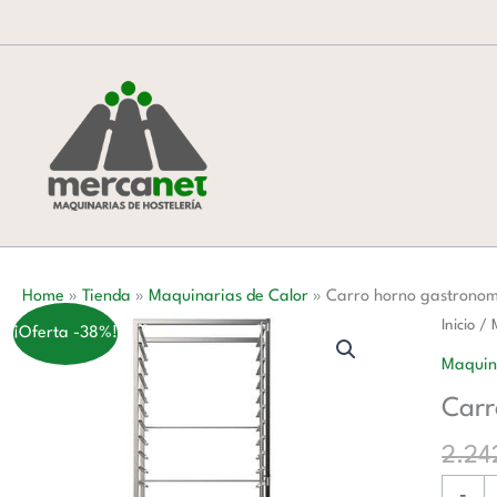
Ir
al
contenido
Home
»
Tienda
»
Maquinarias de Calor
»
Carro horno gastrono
Carro
Inicio
/
¡Oferta -38%!
horno
Maquin
gastro
Carr
20
bandej
2.24
GN1/1
-