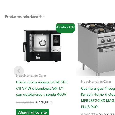
Productos relacionados
El
El
El
¡Oferta -39%!
precio
precio
precio
original
actual
original
era:
es:
era:
6.200,00 €.
3.770,00 €.
4.549,00 
Maquinarias de Calor
Maquinarias de Calor
Horno mixto industrial FM STC
Cocina a gas 4 fue
611 V7 W 6 bandejas GN 1/1
Kw con Horno a Ga
con autolavado y sonda 400V
MFB98FGXXS MAG
6.200,00
€
3.770,00
€
PLUS 900
Añadir al carrito
4.549,00
€
2.897,00