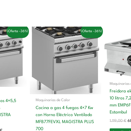
El
El
El
El
¡Oferta -36%!
¡Oferta -36%!
precio
precio
precio
pr
actual
original
actual
or
es:
era:
es:
er
€.
2.897,00 €.
4.417,00 €.
2.813,00 €.
1.
Maquinarias 
Freidora e
10 litros 
Maquinarias de Calor
gos 4×5,5
mm EMP6FE
s
Cocina a gas 4 fuegos 4×7 Kw
Estambul
ISTRA
con Horno Eléctrico Ventilado
1.119,00
€
6
MFB77FEVXL MAGISTRA PLUS
700
€