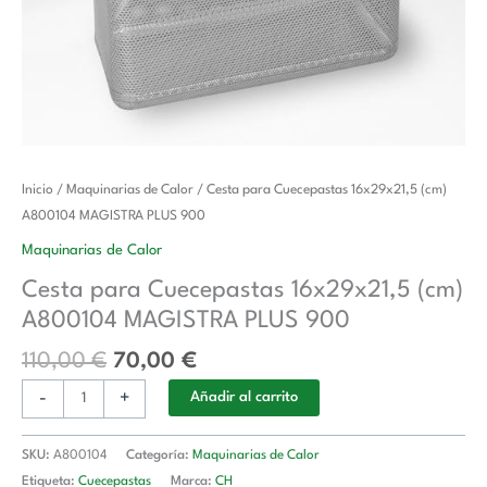
El
El
Cesta
Inicio
/
Maquinarias de Calor
/ Cesta para Cuecepastas 16x29x21,5 (cm)
precio
precio
para
A800104 MAGISTRA PLUS 900
original
actual
Cuecepastas
Maquinarias de Calor
era:
es:
16x29x21,5
Cesta para Cuecepastas 16x29x21,5 (cm)
110,00 €.
70,00 €.
(cm)
A800104 MAGISTRA PLUS 900
A800104
MAGISTRA
110,00
€
70,00
€
PLUS
-
+
900
Añadir al carrito
cantidad
SKU:
A800104
Categoría:
Maquinarias de Calor
Etiqueta:
Cuecepastas
Marca:
CH