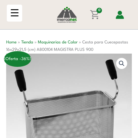
Ir
16x29x21,5
al
0
(cm)
contenido
A800104
MAGISTRA
PLUS
Home
»
Tienda
»
Maquinarias de Calor
»
Cesta para Cuecepastas
900
16x29x21,5 (cm) A800104 MAGISTRA PLUS 900
cantidad
¡Oferta -36%!