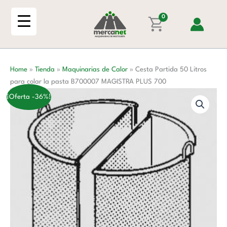
Ir
Litros
al
0
para
contenido
colar
la
pasta
Home
»
Tienda
»
Maquinarias de Calor
»
Cesta Partida 50 Litros
B700007
para colar la pasta B700007 MAGISTRA PLUS 700
MAGISTRA
PLUS
¡Oferta -36%!
700
cantidad