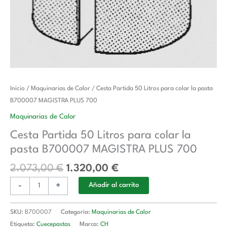
El
El
Cesta
Inicio
/
Maquinarias de Calor
/ Cesta Partida 50 Litros para colar la pasta
precio
precio
Partida
B700007 MAGISTRA PLUS 700
original
actual
50
Maquinarias de Calor
era:
es:
Litros
Cesta Partida 50 Litros para colar la
2.073,00 €.
1.320,00 €.
para
pasta B700007 MAGISTRA PLUS 700
colar
la
2.073,00
€
1.320,00
€
pasta
-
+
B700007
Añadir al carrito
MAGISTRA
PLUS
SKU:
B700007
Categoría:
Maquinarias de Calor
700
Etiqueta:
Cuecepastas
Marca:
CH