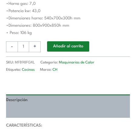
•Horno gas: 7,0
Gas
•Potencia kw: 43,0
MFB98FGXL
•Dimensiones horno: 540x700x300h mm
MAGISTRA
•Dimensiones: 800x900x850h mm
PLUS
• Peso: 106 kg
900
cantidad
-
+
Añadir al carrito
SKU:
MFB98FGXL
Categoría:
Maquinarias de Calor
Etiqueta:
Cocinas
Marca:
CH
Descripción
Valoraciones (0)
CARACTERÍSTICAS: