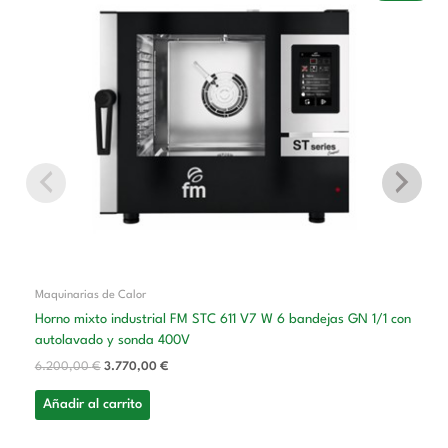
original
actual
era:
es:
6.200,00 €.
3.770,00 €.
Maquinarias de Calor
Horno mixto industrial FM STC 611 V7 W 6 bandejas GN 1/1 con
autolavado y sonda 400V
6.200,00
€
3.770,00
€
Añadir al carrito