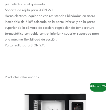
piezoeléctrico del quemador.
Soporte de rejilla para 3 GN 2/1.
Horno eléctrico: equipado con resistencias blindadas en acero
inoxidable de 6 kW colocado en la parte inferior y en la parte
superior de la cámara de cocción; regulación de temperatura
termostática con doble control inferior / superior separado para
una máxima flexibilidad de cocción.
Porta rejilla para 3 GN 2/1.
Productos relacionados
El
El
¡Oferta -39%!
precio
precio
original
actual
era:
es:
6.200,00 €.
3.770,00 €.