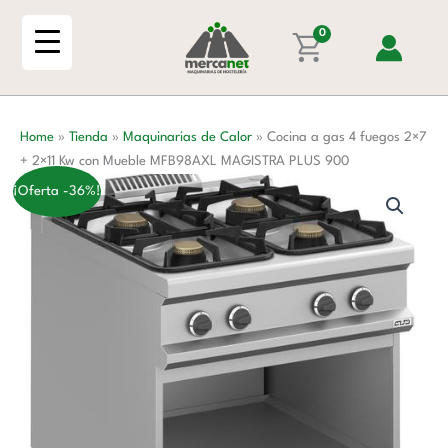
Ir
4
al
0
fuegos
contenido
2x7
+
2x11
Home
»
Tienda
»
Maquinarias de Calor
»
Cocina a gas 4 fuegos 2×7
Kw
+ 2×11 Kw con Mueble MFB98AXL MAGISTRA PLUS 900
con
Mueble
¡Oferta -36%!
MFB98AXL
MAGISTRA
PLUS
900
cantidad