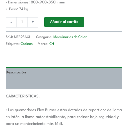
•Dimensiones: 800x900x850h mm
MAGISTRA
• Peso: 74 kg
PLUS
900
-
+
Añadir al carrito
cantidad
SKU:
MFB98AXL
Categoría:
Maquinarias de Calor
Etiqueta:
Cocinas
Marca:
CH
Descripción
Valoraciones (0)
CARACTERÍSTICAS:
•Los quemadores Flex Burner están dotados de repartidor de llama
en latón, a llama autoestabilizante, para cocinar bajo seguridad y
para un mantenimiento más fácil.