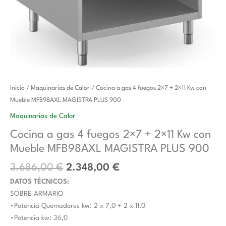
El
El
Cocina
Inicio
/
Maquinarias de Calor
/ Cocina a gas 4 fuegos 2×7 + 2×11 Kw con
precio
precio
a
Mueble MFB98AXL MAGISTRA PLUS 900
original
actual
gas
Maquinarias de Calor
era:
es:
4
Cocina a gas 4 fuegos 2×7 + 2×11 Kw con
3.686,00 €.
2.348,00 €.
fuegos
Mueble MFB98AXL MAGISTRA PLUS 900
2x7
+
3.686,00
€
2.348,00
€
2x11
DATOS TÉCNICOS:
Kw
SOBRE ARMARIO
con
•Potencia Quemadores kw: 2 x 7,0 + 2 x 11,0
Mueble
•Potencia kw: 36,0
MFB98AXL