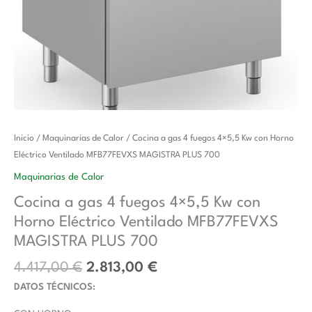
El
El
Cocina
Inicio
/
Maquinarias de Calor
/ Cocina a gas 4 fuegos 4×5,5 Kw con Horno
precio
precio
a
Eléctrico Ventilado MFB77FEVXS MAGISTRA PLUS 700
original
actual
gas
Maquinarias de Calor
era:
es:
4
Cocina a gas 4 fuegos 4×5,5 Kw con
4.417,00 €.
2.813,00 €.
fuegos
Horno Eléctrico Ventilado MFB77FEVXS
4x5,5
Kw
MAGISTRA PLUS 700
con
4.417,00
€
2.813,00
€
Horno
DATOS TÉCNICOS:
Eléctrico
Ventilado