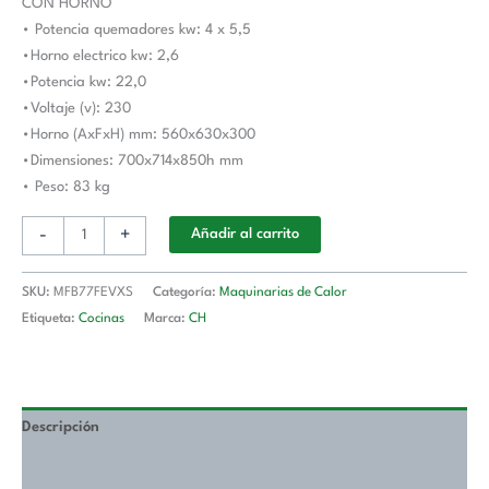
CON HORNO
MFB77FEVXS
• Potencia quemadores kw: 4 x 5,5
MAGISTRA
•Horno electrico kw: 2,6
PLUS
•Potencia kw: 22,0
700
•Voltaje (v): 230
cantidad
•Horno (AxFxH) mm: 560x630x300
•Dimensiones: 700x714x850h mm
• Peso: 83 kg
-
+
Añadir al carrito
SKU:
MFB77FEVXS
Categoría:
Maquinarias de Calor
Etiqueta:
Cocinas
Marca:
CH
Descripción
Valoraciones (0)