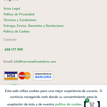
Aviso Legal
Política de Privacidad
Términos y Condiciones
Entrega, Envíos, Garantías y Devoluciones
Política de Cookies
Contacto
658 177 599
Email:
info@mercanethosteleria.com
Carrer de Loreto, 13-15, Letra C (Local) Les Corts, 08029 Barcelona.
Esta web utiliza cookies para una mejor experiencia de usuario. Si
Mercanet © 2026.
| Diseñado por
Avanzada Digital
| Webmaster
OWH
continúa navegando está dando su consentimiento para la
0
Cloud
aceptación de ésta y de nuestra
política de cookies
.
Aceptar