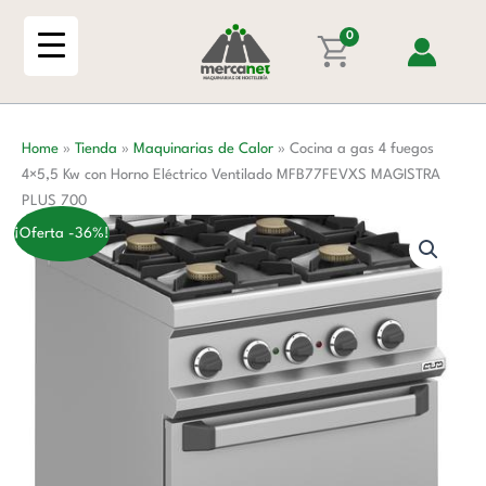
Ir
4
al
0
fuegos
contenido
4x5,5
Kw
con
Home
»
Tienda
»
Maquinarias de Calor
»
Cocina a gas 4 fuegos
Horno
4×5,5 Kw con Horno Eléctrico Ventilado MFB77FEVXS MAGISTRA
Eléctrico
PLUS 700
Ventilado
MFB77FEVXS
¡Oferta -36%!
MAGISTRA
PLUS
700
cantidad