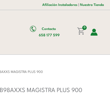
era:
es:
4
Afiliación Instaladores
|
Nuestra Tienda
3.516,00 €.
2.239,00 €.
fuegos
4x5,5
Kw
0
Contacto
con
658 177 599
Mueble
MFB98AXXS
MAGISTRA
PLUS
900
cantidad
FB98AXXS MAGISTRA PLUS 900
 MFB98AXXS MAGISTRA PLUS 900