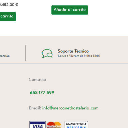
7
2.452,00
€
4.
Añadir al carrito
 carrito
A
Contacto
658 177 599
Email:
info@mercanethosteleria.com