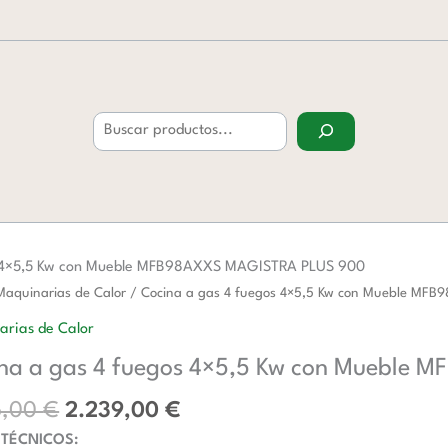
Buscar
s 4×5,5 Kw con Mueble MFB98AXXS MAGISTRA PLUS 900
El
El
Maquinarias de Calor
/ Cocina a gas 4 fuegos 4×5,5 Kw con Mueble M
precio
precio
arias de Calor
original
actual
na a gas 4 fuegos 4×5,5 Kw con Mueble
era:
es:
3.516,00 €.
2.239,00 €.
6,00
€
2.239,00
€
 TÉCNICOS: