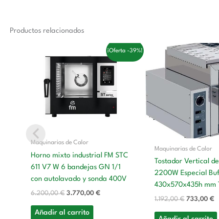
Productos relacionados
El
El
El
E
¡Oferta -39%!
precio
precio
precio
p
original
actual
original
a
era:
es:
era:
e
6.200,00 €.
3.770,00 €.
1.192,00 €.
7
Maquinarias de Calor
Maquinarias de Calor
Horno mixto industrial FM STC
Tostador Vertical de
611 V7 W 6 bandejas GN 1/1
2200W Especial Buf
con autolavado y sonda 400V
430x570x435h mm 
6.200,00
€
3.770,00
€
1.192,00
€
733,00
€
Añadir al carrito