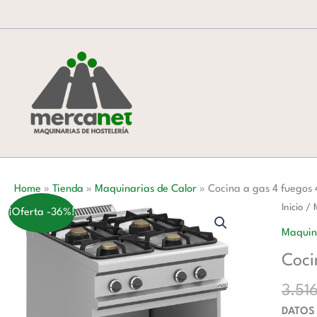
Ir
al
contenido
Home
»
Tienda
»
Maquinarias de Calor
»
Cocina a gas 4 fuego
Cocina
Inicio
/
¡Oferta -36%!
a
Maquin
gas
Coci
4
fuegos
3.51
4x5,5
DATOS