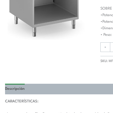
Kw
con
SOBRE
Mueble
•Potenc
MFB98
•Potenc
MAGIS
•Dimen
PLUS
• Peso:
900
cantida
-
SKU:
M
Descripción
Valoraciones (0)
CARACTERÍSTICAS: