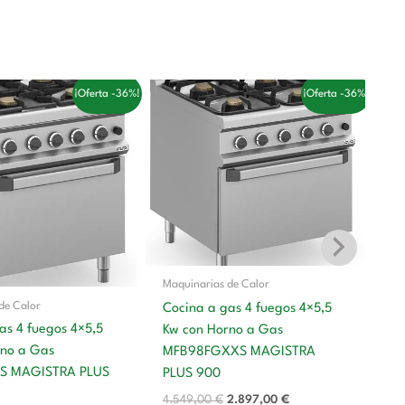
l
El
El
El
¡Oferta -36%!
¡Oferta -36%!
recio
precio
precio
precio
riginal
actual
original
actual
ra:
es:
era:
es:
3.851,00 €.
2.452,00 €.
4.549,00 €.
2.897,00 €.
Maquinarias de Calor
de Calor
Cocina a gas 4 fuegos 4×5,5
Ma
as 4 fuegos 4×5,5
Kw con Horno a Gas
Co
rno a Gas
MFB98FGXXS MAGISTRA
co
S MAGISTRA PLUS
PLUS 900
M
4.549,00
€
2.897,00
€