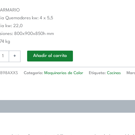
 ARMARIO
ia Quemadores kw: 4 x 5,5
AXXS
ia kw: 22,0
TRA
siones: 800x900x850h mm
 74 kg
d
+
Añadir al carrito
FB98AXXS
Categoría:
Maquinarias de Calor
Etiqueta:
Cocinas
Mar