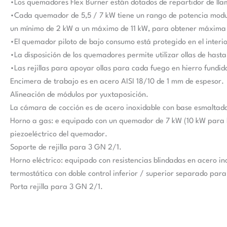
•Los quemadores Flex Burner están dotados de repartidor de llam
•Cada quemador de 5,5 / 7 kW tiene un rango de potencia modul
un mínimo de 2 kW a un máximo de 11 kW, para obtener máxima f
•El quemador piloto de bajo consumo está protegido en el interi
•La disposición de los quemadores permite utilizar ollas de hast
•Las rejillas para apoyar ollas para cada fuego en hierro fundid
Encimera de trabajo es en acero AISI 18/10 de 1 mm de espesor.
Alineación de módulos por yuxtaposición.
La cámara de cocción es de acero inoxidable con base esmaltada 
Horno a gas: e equipado con un quemador de 7 kW (10 kW para h
piezoeléctrico del quemador.
Soporte de rejilla para 3 GN 2/1.
Horno eléctrico: equipado con resistencias blindadas en acero in
termostática con doble control inferior / superior separado par
Porta rejilla para 3 GN 2/1.