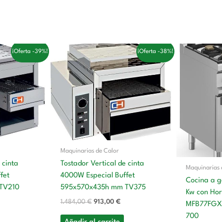
l
El
El
E
¡Oferta -39%!
¡Oferta -38%!
recio
precio
precio
p
ctual
original
actual
o
s:
era:
es:
e
33,00 €.
1.484,00 €.
913,00 €.
Maquinarias de Calor
 cinta
Tostador Vertical de cinta
Maquinarias 
fet
4000W Especial Buffet
Cocina a g
TV210
595x570x435h mm TV375
Kw con Ho
1.484,00
€
913,00
€
MFB77FGX
700