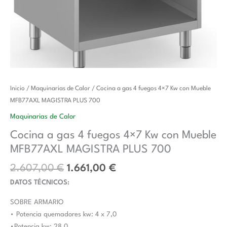
El
El
Cocina
Inicio
/
Maquinarias de Calor
/ Cocina a gas 4 fuegos 4×7 Kw con Mueble
precio
precio
a
MFB77AXL MAGISTRA PLUS 700
original
actual
gas
Maquinarias de Calor
era:
es:
4
Cocina a gas 4 fuegos 4×7 Kw con Mueble
2.607,00 €.
1.661,00 €.
fuegos
MFB77AXL MAGISTRA PLUS 700
4x7
Kw
2.607,00
€
1.661,00
€
con
DATOS TÉCNICOS:
Mueble
MFB77AXL
SOBRE ARMARIO
MAGISTRA
• Potencia quemadores kw: 4 x 7,0
PLUS
•Potencia kw: 28,0