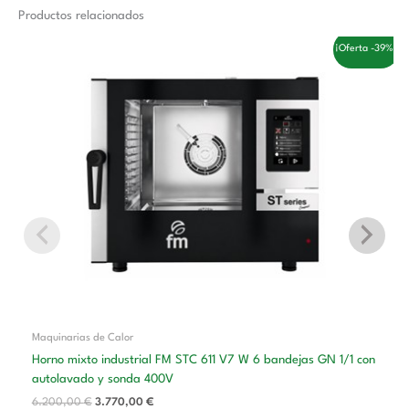
Productos relacionados
El
El
¡Oferta -39%!
precio
precio
original
actual
era:
es:
6.200,00 €.
3.770,00 €.
Maquinarias de Calor
Horno mixto industrial FM STC 611 V7 W 6 bandejas GN 1/1 con
autolavado y sonda 400V
6.200,00
€
3.770,00
€