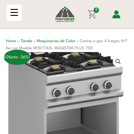
Ir
4
al
0
fuegos
contenido
4x7
Kw
con
Home
»
Tienda
»
Maquinarias de Calor
»
Cocina a gas 4 fuegos 4×7
Mueble
Kw con Mueble MFB77AXL MAGISTRA PLUS 700
MFB77AXL
MAGISTRA
¡Oferta -36%!
PLUS
700
cantidad