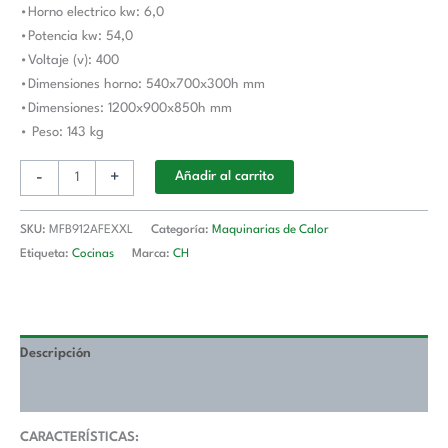
•Horno electrico kw: 6,0
MFB912AFEXXL
•Potencia kw: 54,0
MAGISTRA
•Voltaje (v): 400
PLUS
•Dimensiones horno: 540x700x300h mm
900
•Dimensiones: 1200x900x850h mm
cantidad
• Peso: 143 kg
-
+
Añadir al carrito
SKU:
MFB912AFEXXL
Categoría:
Maquinarias de Calor
Etiqueta:
Cocinas
Marca:
CH
Descripción
Valoraciones (0)
CARACTERÍSTICAS: