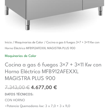
El
El
Cocina
Inicio
/
Maquinarias de Calor
/ Cocina a gas 6 fuegos 3×7 + 3×11 Kw con
precio
precio
a
Horno Eléctrico MFB912AFEXXL MAGISTRA PLUS 900
original
actual
gas
Maquinarias de Calor
era:
es:
6
Cocina a gas 6 fuegos 3×7 + 3×11 Kw con
7.343,00 €.
4.677,00 €.
fuegos
Horno Eléctrico MFB912AFEXXL
3x7
+
MAGISTRA PLUS 900
3x11
7.343,00
€
4.677,00
€
Kw
DATOS TÉCNICOS:
con
CON HORNO
Horno
•Potencia Quemadores kw: 3 x 7,0 + 3 x 11,0
Eléctrico