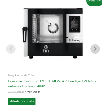
¡Oferta -39%!
precio
precio
original
actual
era:
es:
6.200,00 €.
3.770,00 €.
Maquinarias de Calor
Horno mixto industrial FM STC 611 V7 W 6 bandejas GN 1/1 con
autolavado y sonda 400V
6.200,00
€
3.770,00
€
Añadir al carrito