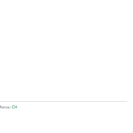
cantidad
Marca:
CH