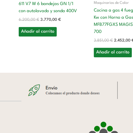
Maquinarias de Calor
611 V7 W 6 bandejas GN 1/1
Cocina a gas 4 fue
con autolavado y sonda 400V
Kw con Horno a Ga
6.200,00
€
3.770,00
€
MFB77FGXS MAGIS
Añadir al carrito
700
3.851,00
€
2.452,00
Añadir al carrito