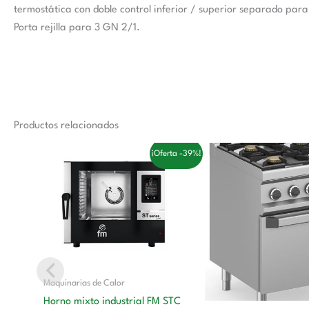
termostática con doble control inferior / superior separado par
Porta rejilla para 3 GN 2/1.
Productos relacionados
El
El
El
¡Oferta -39%!
precio
precio
precio
original
actual
original
era:
es:
era:
6.200,00 €.
3.770,00 €.
3.851,00 €
Maquinarias de Calor
Horno mixto industrial FM STC