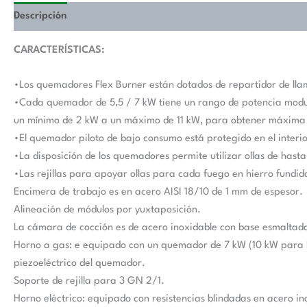
Descripción
Valoraciones (0)
CARACTERÍSTICAS:
•Los quemadores Flex Burner están dotados de repartidor de llam
•Cada quemador de 5,5 / 7 kW tiene un rango de potencia modul
un mínimo de 2 kW a un máximo de 11 kW, para obtener máxima f
•El quemador piloto de bajo consumo está protegido en el interi
•La disposición de los quemadores permite utilizar ollas de hast
•Las rejillas para apoyar ollas para cada fuego en hierro fundid
Encimera de trabajo es en acero AISI 18/10 de 1 mm de espesor.
Alineación de módulos por yuxtaposición.
La cámara de cocción es de acero inoxidable con base esmaltada 
Horno a gas: e equipado con un quemador de 7 kW (10 kW para h
piezoeléctrico del quemador.
Soporte de rejilla para 3 GN 2/1.
Horno eléctrico: equipado con resistencias blindadas en acero in