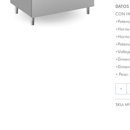
+
DATOS
3x11
CON 
Kw
•Potenc
con
•Horno 
Horno
•Horno 
EXTRA
•Potenc
GRAND
•Voltaj
a
•Dimen
Gas
•Dimen
con
• Peso:
Grill
MFB91
-
MAGIS
PLUS
SKU:
MF
900
cantida