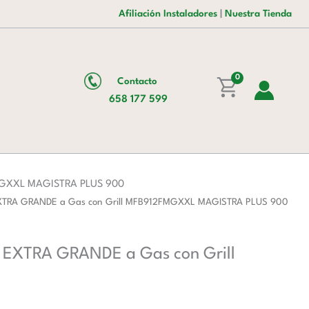
era:
es:
6
Afiliación Instaladores
|
Nuestra Tienda
7.479,00 €.
4.763,00 €.
fuegos
3x7
+
3x11
0
Contacto
Kw
658 177 599
con
Horno
EXTRA
GRANDE
a
2FMGXXL MAGISTRA PLUS 900
Gas
o EXTRA GRANDE a Gas con Grill MFB912FMGXXL MAGISTRA PLUS 900
con
Grill
no EXTRA GRANDE a Gas con Grill
MFB912FMGXXL
MAGISTRA
PLUS
900