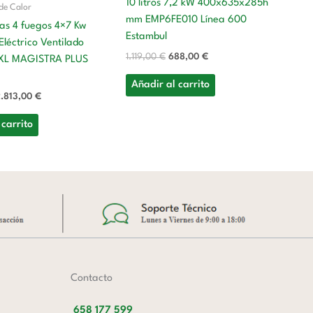
10 litros 7,2 kW 400x635x285h
de Calor
Ma
mm EMP6FE010 Línea 600
as 4 fuegos 4×7 Kw
Ma
Estambul
léctrico Ventilado
Ca
1.119,00
€
688,00
€
XL MAGISTRA PLUS
M
Añadir al carrito
9
.813,00
€
9.
 carrito
A
Contacto
658 177 599