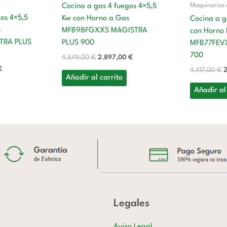
Maquinarias 
Cocina a gas 4 fuegos 4×5,5
gos 4×5,5
Kw con Horno a Gas
Cocina a g
s
MFB98FGXXS MAGISTRA
con Horno E
TRA PLUS
PLUS 900
MFB77FEV
700
4.549,00
€
2.897,00
€
€
4.417,00
€
2
Añadir al carrito
Añadir al
Legales
Aviso Legal