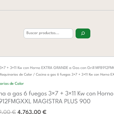
Buscar
s 3×7 + 3×11 Kw con Horno EXTRA GRANDE a Gas con Grill MFB91
El
El
Maquinarias de Calor
/ Cocina a gas 6 fuegos 3×7 + 3×11 Kw con Horn
precio
precio
arias de Calor
original
actual
na a gas 6 fuegos 3×7 + 3×11 Kw con Hor
era:
es:
7.479,00 €.
4.763,00 €.
912FMGXXL MAGISTRA PLUS 900
9,00
€
4.763,00
€