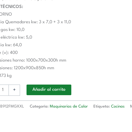
 TÉCNICOS:
HORNO
ia Quemadores kw: 3 x 7,0 + 3 x 11,0
gas kw: 10,0
eléctrico kw: 5,0
ia kw: 64,0
E
e (v): 400
siones horno: 1000x700x300h mm
siones: 1200x900x850h mm
 173 kg
2FMGXXL
+
Añadir al carrito
TRA
B912FMGXXL
Categoría:
Maquinarias de Calor
Etiqueta:
Cocinas
d