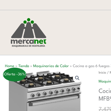
Ir
al
contenido
Home
»
Tienda
»
Maquinarias de Calor
»
Cocina a gas 6 fuego
Cocina
Inicio
/
¡Oferta -36%!
a
Maquin
gas
Coci
6
MFB
fuegos
3x7
7.47