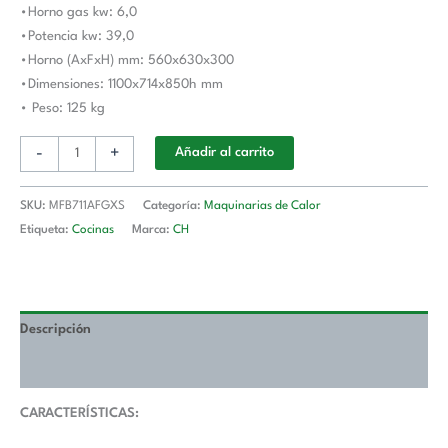
•Horno gas kw: 6,0
MAGISTRA
•Potencia kw: 39,0
PLUS
•Horno (AxFxH) mm: 560x630x300
700
•Dimensiones: 1100x714x850h mm
cantidad
• Peso: 125 kg
-
+
Añadir al carrito
SKU:
MFB711AFGXS
Categoría:
Maquinarias de Calor
Etiqueta:
Cocinas
Marca:
CH
Descripción
Valoraciones (0)
CARACTERÍSTICAS: