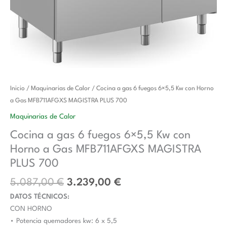
El
El
Cocina
Inicio
/
Maquinarias de Calor
/ Cocina a gas 6 fuegos 6×5,5 Kw con Horno
precio
precio
a
a Gas MFB711AFGXS MAGISTRA PLUS 700
original
actual
gas
Maquinarias de Calor
era:
es:
6
Cocina a gas 6 fuegos 6×5,5 Kw con
5.087,00 €.
3.239,00 €.
fuegos
Horno a Gas MFB711AFGXS MAGISTRA
6x5,5
Kw
PLUS 700
con
5.087,00
€
3.239,00
€
Horno
DATOS TÉCNICOS:
a
CON HORNO
Gas
• Potencia quemadores kw: 6 x 5,5
MFB711AFGXS