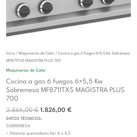
El
El
Cocina
Inicio
/
Maquinarias de Calor
/ Cocina a gas 6 fuegos 6×5,5 Kw Sobremesa
precio
precio
a
MFB711TXS MAGISTRA PLUS 700
original
actual
gas
Maquinarias de Calor
era:
es:
6
Cocina a gas 6 fuegos 6×5,5 Kw
2.866,00 €.
1.826,00 €.
fuegos
Sobremesa MFB711TXS MAGISTRA PLUS
6x5,5
Kw
700
Sobremesa
2.866,00
€
1.826,00
€
MFB711TXS
DATOS TÉCNICOS:
MAGISTRA
SOBREMESA
PLUS
• Potencia quemadores kw: 6 x 5,5
700