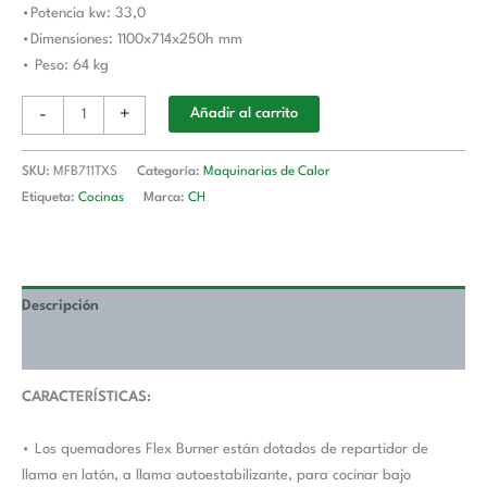
•Potencia kw: 33,0
cantidad
•Dimensiones: 1100x714x250h mm
• Peso: 64 kg
-
+
Añadir al carrito
SKU:
MFB711TXS
Categoría:
Maquinarias de Calor
Etiqueta:
Cocinas
Marca:
CH
Descripción
Valoraciones (0)
CARACTERÍSTICAS:
• Los quemadores Flex Burner están dotados de repartidor de
llama en latón, a llama autoestabilizante, para cocinar bajo