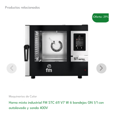
Productos relacionados
El
El
¡Oferta -39%!
precio
precio
original
actual
era:
es:
6.200,00 €.
3.770,00 €.
Maquinarias de Calor
Horno mixto industrial FM STC 611 V7 W 6 bandejas GN 1/1 con
autolavado y sonda 400V