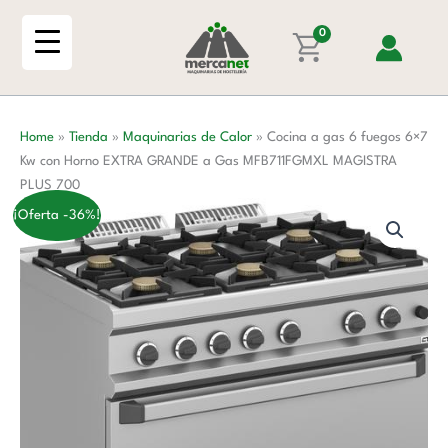
Ir
6
al
0
fuegos
contenido
6x7
Kw
con
Home
»
Tienda
»
Maquinarias de Calor
»
Cocina a gas 6 fuegos 6×7
Horno
Kw con Horno EXTRA GRANDE a Gas MFB711FGMXL MAGISTRA
EXTRA
PLUS 700
GRANDE
a
¡Oferta -36%!
Gas
MFB711FGMXL
MAGISTRA
PLUS
700
cantidad