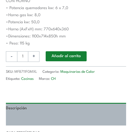
CON HORNO
a
• Potencia quemadores kw: 6 x 7,0
Gas
•Horno gas kw: 8,0
MFB711FGMXL
•Potencia kw: 50,0
MAGISTRA
•Horno (AxFxH) mm: 770x640x360
PLUS
•Dimensiones: 1100x714x850h mm
700
• Peso: 115 kg
cantidad
-
+
Añadir al carrito
SKU:
MFB711FGMXL
Categoría:
Maquinarias de Calor
Etiqueta:
Cocinas
Marca:
CH
Descripción
Valoraciones (0)