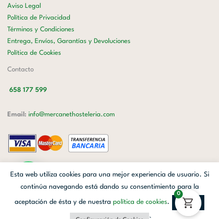
Aviso Legal
Política de Privacidad
Términos y Condiciones
Entrega, Envíos, Garantías y Devoluciones
Política de Cookies
Contacto
658 177 599
Email:
info@mercanethosteleria.com
Carrer de Loreto, 13-15, Letra C (Local) Les Corts, 08029 Barcelona.
Esta web utiliza cookies para una mejor experiencia de usuario. Si
Mercanet © 2026.
| Diseñado por
Avanzada Digital
| Webmaster
OWH
continúa navegando está dando su consentimiento para la
0
Cloud
aceptación de ésta y de nuestra
política de cookies
.
Aceptar
Facebook
Linkedin
Instagram