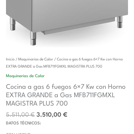
El
El
Cocina
Inicio
/
Maquinarias de Calor
/ Cocina a gas 6 fuegos 6×7 Kw con Horno
precio
precio
a
EXTRA GRANDE a Gas MFB711FGMXL MAGISTRA PLUS 700
original
actual
gas
Maquinarias de Calor
era:
es:
6
Cocina a gas 6 fuegos 6×7 Kw con Horno
5.511,00 €.
3.510,00 €.
fuegos
EXTRA GRANDE a Gas MFB711FGMXL
6x7
Kw
MAGISTRA PLUS 700
con
5.511,00
€
3.510,00
€
Horno
DATOS TÉCNICOS:
EXTRA
GRANDE