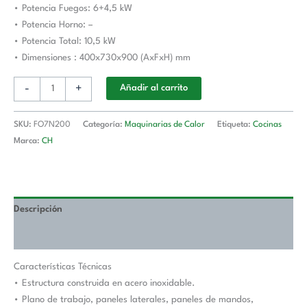
• Potencia Fuegos: 6+4,5 kW
700
• Potencia Horno: –
JUNEX
• Potencia Total: 10,5 kW
con
• Dimensiones : 400x730x900 (AxFxH) mm
medidas
400x730x900h
-
+
Añadir al carrito
mm
FO7N200
cantidad
SKU:
FO7N200
Categoría:
Maquinarias de Calor
Etiqueta:
Cocinas
Marca:
CH
Descripción
Valoraciones (0)
Características Técnicas
• Estructura construida en acero inoxidable.
• Plano de trabajo, paneles laterales, paneles de mandos,