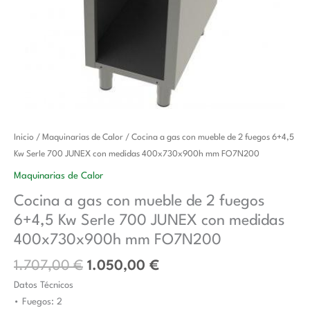
El
El
Cocina
Inicio
/
Maquinarias de Calor
/ Cocina a gas con mueble de 2 fuegos 6+4,5
precio
precio
a
Kw SerIe 700 JUNEX con medidas 400x730x900h mm FO7N200
original
actual
gas
Maquinarias de Calor
era:
es:
con
Cocina a gas con mueble de 2 fuegos
1.707,00 €.
1.050,00 €.
mueble
6+4,5 Kw SerIe 700 JUNEX con medidas
de
2
400x730x900h mm FO7N200
fuegos
1.707,00
€
1.050,00
€
6+4,5
Datos Técnicos
Kw
• Fuegos: 2
SerIe