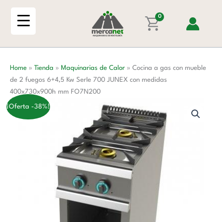
Ir
con
al
0
mueble
contenido
de
2
fuegos
Home
»
Tienda
»
Maquinarias de Calor
»
Cocina a gas con mueble
6+4,5
de 2 fuegos 6+4,5 Kw SerIe 700 JUNEX con medidas
Kw
400x730x900h mm FO7N200
SerIe
700
¡Oferta -38%!
JUNEX
con
medidas
400x730x900h
mm
FO7N200
cantidad