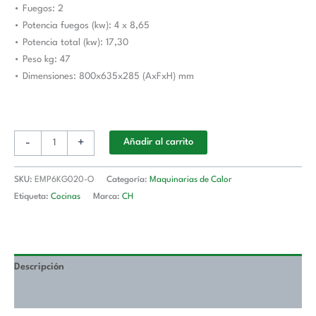
• Fuegos: 2
mm
• Potencia fuegos (kw): 4 x 8,65
EMP6KG020-
• Potencia total (kw): 17,30
O
• Peso kg: 47
Línea
• Dimensiones: 800x635x285 (AxFxH) mm
600
Estambul
cantidad
-
+
Añadir al carrito
SKU:
EMP6KG020-O
Categoría:
Maquinarias de Calor
Etiqueta:
Cocinas
Marca:
CH
Descripción
Valoraciones (0)