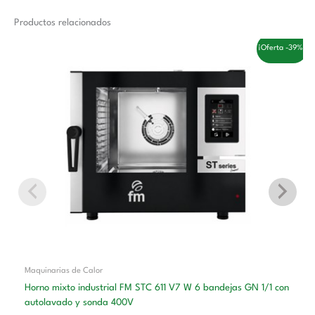
Productos relacionados
El
El
¡Oferta -39%!
precio
precio
original
actual
era:
es:
6.200,00 €.
3.770,00 €.
Maquinarias de Calor
Horno mixto industrial FM STC 611 V7 W 6 bandejas GN 1/1 con
autolavado y sonda 400V