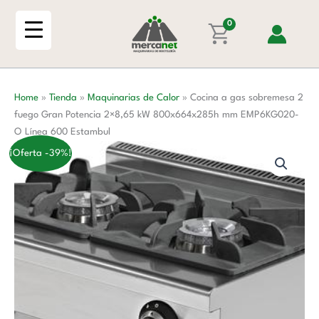
Ir
sobremesa
al
0
2
contenido
fuego
Gran
Potencia
Home
»
Tienda
»
Maquinarias de Calor
»
Cocina a gas sobremesa 2
2x8,65
fuego Gran Potencia 2×8,65 kW 800x664x285h mm EMP6KG020-
kW
O Línea 600 Estambul
800x664x285h
mm
¡Oferta -39%!
EMP6KG020-
O
Línea
600
Estambul
cantidad