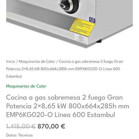
El
El
Cocina
Inicio
/
Maquinarias de Calor
/ Cocina a gas sobremesa 2 fuego Gran
precio
precio
a
Potencia 2×8,65 kW 800x664x285h mm EMP6KG020-O Línea 600
original
actual
gas
Estambul
era:
es:
sobremesa
Maquinarias de Calor
1.415,00 €.
870,00 €.
2
Cocina a gas sobremesa 2 fuego Gran
fuego
Potencia 2×8,65 kW 800x664x285h mm
Gran
Potencia
EMP6KG020-O Línea 600 Estambul
2x8,65
1.415,00
€
870,00
€
kW
Datos Técnicos
800x664x285h