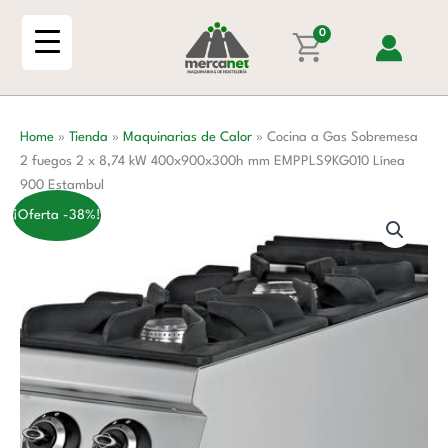
Ir
Sobremesa
al
0
2
contenido
fuegos
2
x
Home
»
Tienda
»
Maquinarias de Calor
»
Cocina a Gas Sobremesa
8,74
2 fuegos 2 x 8,74 kW 400x900x300h mm EMPPLS9KG010 Línea
kW
900 Estambul
400x900x300h
mm
¡Oferta -38%!
EMPPLS9KG010
Línea
900
Estambul
cantidad