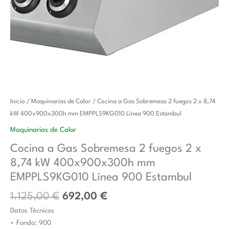
El
El
Cocina
Inicio
/
Maquinarias de Calor
/ Cocina a Gas Sobremesa 2 fuegos 2 x 8,74
precio
precio
a
kW 400x900x300h mm EMPPLS9KG010 Línea 900 Estambul
original
actual
Gas
Maquinarias de Calor
era:
es:
Sobremesa
Cocina a Gas Sobremesa 2 fuegos 2 x
1.125,00 €.
692,00 €.
2
8,74 kW 400x900x300h mm
fuegos
2
EMPPLS9KG010 Línea 900 Estambul
x
1.125,00
€
692,00
€
8,74
Datos Técnicos
kW
• Fondo: 900
400x900x300h