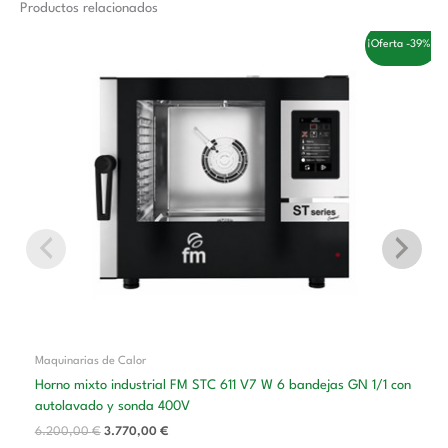
Productos relacionados
El
El
¡Oferta -39%!
precio
precio
original
actual
era:
es:
6.200,00 €.
3.770,00 €.
Maquinarias de Calor
Horno mixto industrial FM STC 611 V7 W 6 bandejas GN 1/1 con
autolavado y sonda 400V
6.200,00
€
3.770,00
€