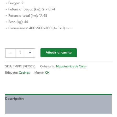
• Fuegos: 2
mm
• Potencia fuegos (kw): 2 x 8,74
EMPPLS9KG010
• Potencia total (kw): 17,48
Línea
• Peso (kg): 44
900
• Dimensiones: 400x900x300 (AxFxH) mm
Estambul
cantidad
-
+
Añadir al carrito
SKU:
EMPPLS9KG010
Categoría:
Maquinarias de Calor
Etiqueta:
Cocinas
Marca:
CH
Descripción
Valoraciones (0)