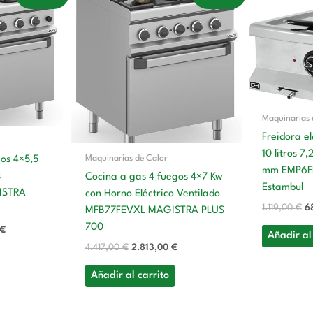
precio
precio
precio
pr
actual
original
actual
or
es:
era:
es:
er
€.
2.897,00 €.
4.417,00 €.
2.813,00 €.
1.
Maquinarias 
Freidora e
10 litros 
Maquinarias de Calor
gos 4×5,5
mm EMP6FE
s
Cocina a gas 4 fuegos 4×7 Kw
Estambul
ISTRA
con Horno Eléctrico Ventilado
1.119,00
€
6
MFB77FEVXL MAGISTRA PLUS
700
€
Añadir al
4.417,00
€
2.813,00
€
Añadir al carrito