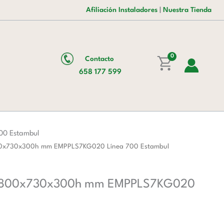
era:
es:
Sobremesa
Afiliación Instaladores
|
Nuestra Tienda
1.775,00 €.
1.092,00 €.
4
fuegos
4
x
0
Contacto
7,15
658 177 599
kW
800x730x300h
mm
EMPPLS7KG020
Línea
00 Estambul
700
 800x730x300h mm EMPPLS7KG020 Línea 700 Estambul
Estambul
cantidad
 kW 800x730x300h mm EMPPLS7KG020