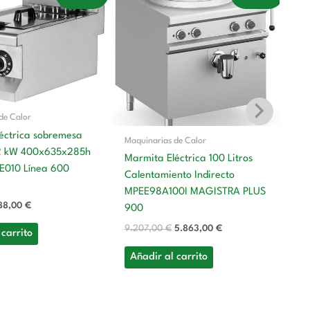
ecio
precio
precio
precio
iginal
actual
original
actual
a:
es:
era:
es:
119,00 €.
688,00 €.
9.207,00 €.
5.863,00 €.
de Calor
léctrica sobremesa
Maquinarias de Calor
7,2 kW 400x635x285h
Marmita Eléctrica 100 Litros
Ma
010 Línea 600
Calentamiento Indirecto
Ma
MPEE98A100I MAGISTRA PLUS
M
88,00
€
900
7
9.207,00
€
5.863,00
€
 carrito
8.
Añadir al carrito
A