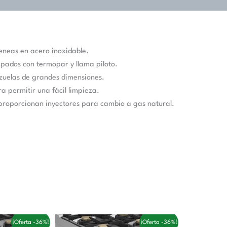
meneas en acero inoxidable.
ipados con termopar y llama piloto.
azuelas de grandes dimensiones.
 permitir una fácil limpieza.
proporcionan inyectores para cambio a gas natural.
El
El
El
El
¡Oferta -36%!
¡Oferta -36%!