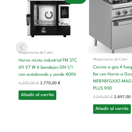
precio
precio
precio
original
actual
original
era:
es:
era:
6.200,00 €.
3.770,00 €.
4.549,00 
Maquinarias de Calor
Maquinarias de Calor
Horno mixto industrial FM STC
Cocina a gas 4 fue
611 V7 W 6 bandejas GN 1/1
Kw con Horno a Ga
con autolavado y sonda 400V
MFB98FGXXS MAG
6.200,00
€
3.770,00
€
PLUS 900
Añadir al carrito
4.549,00
€
2.897,00
Añadir al carrito