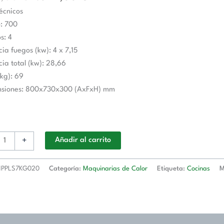
écnicos
: 700
s: 4
cia fuegos (kw): 4 x 7,15
30x300h
cia total (kw): 28,66
(kg): 69
S7KG020
nsiones: 800x730x300 (AxFxH) mm
ul
d
+
Añadir al carrito
PPLS7KG020
Categoría:
Maquinarias de Calor
Etiqueta:
Cocinas
M