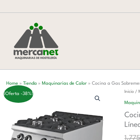
Ir
al
contenido
Home
»
Tienda
»
Maquinarias de Calor
»
Cocina a Gas Sobreme
Cocina
Inicio
/
¡Oferta -38%!
a
Maquin
Gas
Coci
Sobrem
Líne
4
fuegos
1.77