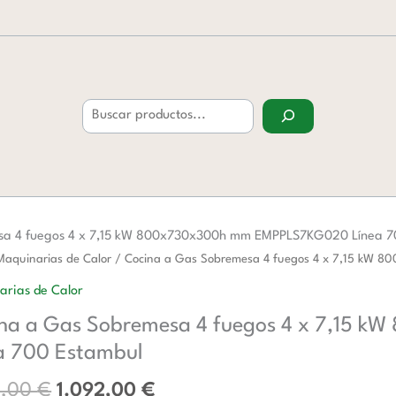
Buscar
sa 4 fuegos 4 x 7,15 kW 800x730x300h mm EMPPLS7KG020 Línea 7
El
El
Maquinarias de Calor
/ Cocina a Gas Sobremesa 4 fuegos 4 x 7,15 kW
precio
precio
arias de Calor
original
actual
na a Gas Sobremesa 4 fuegos 4 x 7,15
era:
es:
esa
1.775,00 €.
1.092,00 €.
a 700 Estambul
5,00
€
1.092,00
€