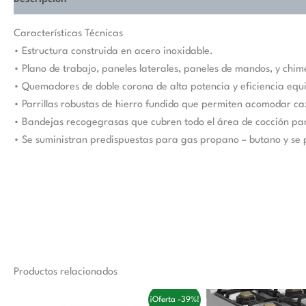
Características Técnicas
• Estructura construida en acero inoxidable.
• Plano de trabajo, paneles laterales, paneles de mandos, y chi
• Quemadores de doble corona de alta potencia y eficiencia equ
• Parrillas robustas de hierro fundido que permiten acomodar c
• Bandejas recogegrasas que cubren todo el área de cocción para
• Se suministran predispuestas para gas propano – butano y se 
Productos relacionados
El
El
El
¡Oferta -39%!