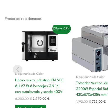
Productos relacionados
El
El
El
E
¡Oferta -39%!
precio
precio
precio
p
original
actual
original
a
era:
es:
era:
e
6.200,00 €.
3.770,00 €.
1.192,00 €.
7
Maquinarias de Calor
Maquinarias de Calor
Horno mixto industrial FM STC
Tostador Vertical de
611 V7 W 6 bandejas GN 1/1
2200W Especial Buf
con autolavado y sonda 400V
430x570x435h mm 
6.200,00
€
3.770,00
€
1.192,00
€
733,00
€