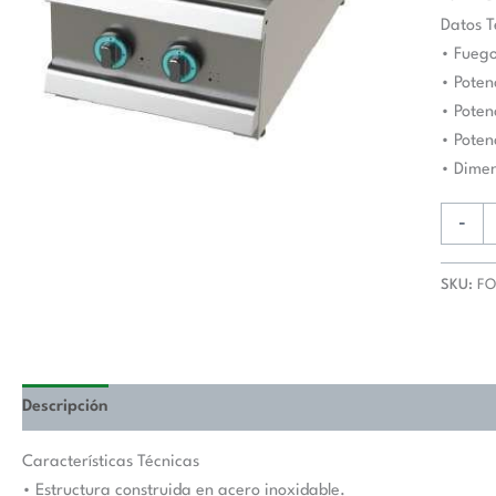
fuegos
Datos T
6+4,5
• Fuego
Kw
• Poten
SerIe
• Poten
700
• Poten
JUNEX
• Dime
con
medida
-
400x73
mm
SKU:
FO
FO7N2
cantida
Descripción
Valoraciones (0)
Características Técnicas
• Estructura construida en acero inoxidable.