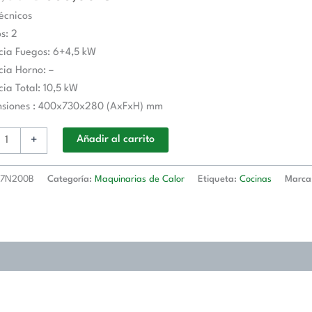
écnicos
s: 2
cia Fuegos: 6+4,5 kW
cia Horno: –
cia Total: 10,5 kW
nsiones : 400x730x280 (AxFxH) mm
s
+
Añadir al carrito
0x240h
7N200B
Categoría:
Maquinarias de Calor
Etiqueta:
Cocinas
Marca
00B
d