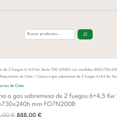
Buscar
sa de 2 fuegos 6+4,5 Kw SerIe 700 JUNEX con medidas 400x730x
El
El
Maquinarias de Calor
/ Cocina a gas sobremesa de 2 fuegos 6+4,5 Kw
precio
precio
arias de Calor
original
actual
na a gas sobremesa de 2 fuegos 6+4,5 Kw
era:
es:
esa
1.445,00 €.
888,00 €.
x730x240h mm FO7N200B
5,00
€
888,00
€