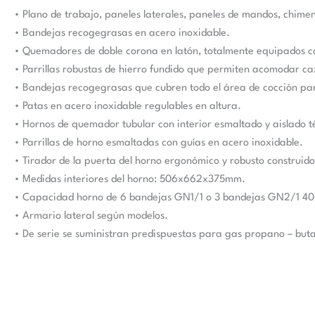
• Plano de trabajo, paneles laterales, paneles de mandos, chime
• Bandejas recogegrasas en acero inoxidable.
• Quemadores de doble corona en latón, totalmente equipados co
• Parrillas robustas de hierro fundido que permiten acomodar c
• Bandejas recogegrasas que cubren todo el área de cocción para
• Patas en acero inoxidable regulables en altura.
• Hornos de quemador tubular con interior esmaltado y aislado 
• Parrillas de horno esmaltadas con guías en acero inoxidable.
• Tirador de la puerta del horno ergonómico y robusto construido
• Medidas interiores del horno: 506x662x375mm.
• Capacidad horno de 6 bandejas GN1/1 o 3 bandejas GN2/1 40
• Armario lateral según modelos.
• De serie se suministran predispuestas para gas propano – but