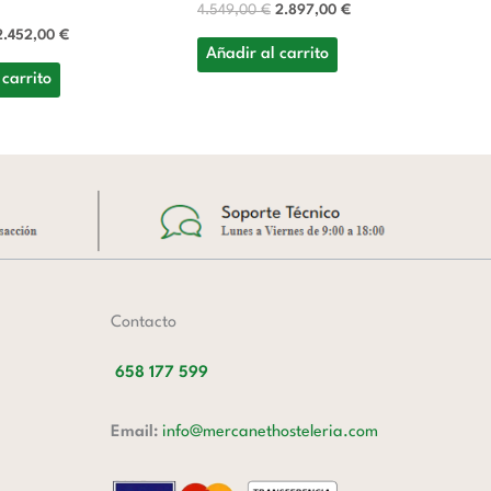
4.549,00
€
2.897,00
€
7
2.452,00
€
4.
Añadir al carrito
 carrito
A
Contacto
658 177 599
Email:
info@mercanethosteleria.com