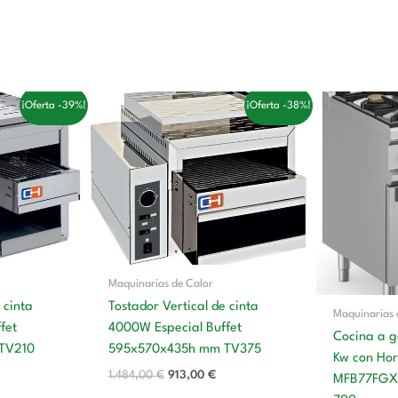
l
El
El
E
¡Oferta -39%!
¡Oferta -38%!
recio
precio
precio
p
ctual
original
actual
o
s:
era:
es:
e
33,00 €.
1.484,00 €.
913,00 €.
Maquinarias de Calor
 cinta
Tostador Vertical de cinta
Maquinarias 
fet
4000W Especial Buffet
Cocina a g
TV210
595x570x435h mm TV375
Kw con Ho
1.484,00
€
913,00
€
MFB77FGX