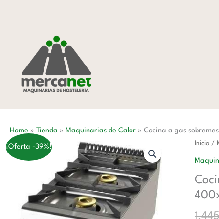
Ir
al
contenido
Home
»
Tienda
»
Maquinarias de Calor
»
Cocina a gas sobreme
Cocina
Inicio
/
¡Oferta -39%!
a
Maquin
gas
Coci
sobrem
400
de
2
1.44