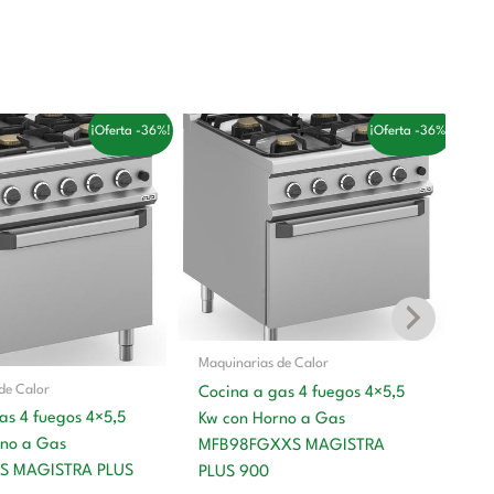
l
El
El
El
¡Oferta -36%!
¡Oferta -36%!
recio
precio
precio
precio
riginal
actual
original
actual
ra:
es:
era:
es:
3.851,00 €.
2.452,00 €.
4.549,00 €.
2.897,00 €.
Maquinarias de Calor
de Calor
Cocina a gas 4 fuegos 4×5,5
Ma
as 4 fuegos 4×5,5
Kw con Horno a Gas
Co
rno a Gas
MFB98FGXXS MAGISTRA
co
S MAGISTRA PLUS
PLUS 900
M