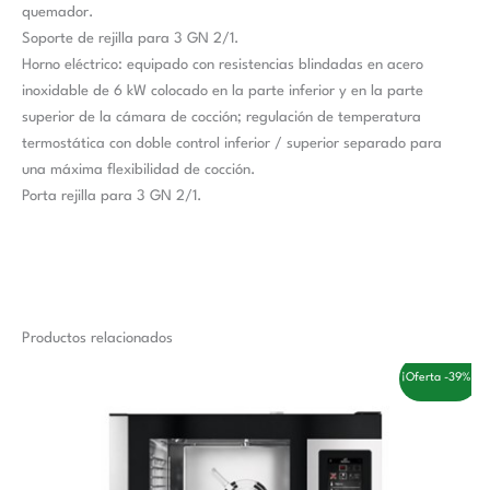
quemador.
Soporte de rejilla para 3 GN 2/1.
Horno eléctrico: equipado con resistencias blindadas en acero
inoxidable de 6 kW colocado en la parte inferior y en la parte
superior de la cámara de cocción; regulación de temperatura
termostática con doble control inferior / superior separado para
una máxima flexibilidad de cocción.
Porta rejilla para 3 GN 2/1.
Productos relacionados
El
El
¡Oferta -39%!
precio
precio
original
actual
era:
es:
6.200,00 €.
3.770,00 €.