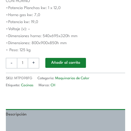
CON HORNO
Gas
•Potencia Planchas kw: 1 x 12,0
MTPG98FG
•Horno gas kw: 7,0
MAGISTRA
•Potencia kw: 19,0
PLUS
•Voltaje (v): –
900
•Dimensiones horno: 540x695x320h mm
cantidad
•Dimensiones: 800x900x850h mm
• Peso: 125 kg
-
+
Añadir al carrito
SKU:
MTPG98FG
Categoría:
Maquinarias de Calor
Etiqueta:
Cocinas
Marca:
CH
Descripción
Valoraciones (0)