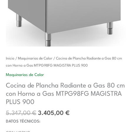
El
El
Cocina
Inicio
/
Maquinarias de Calor
/ Cocina de Plancha Radiante a Gas 80 cm
precio
precio
de
con Horno a Gas MTPG98FG MAGISTRA PLUS 900
original
actual
Plancha
Maquinarias de Calor
era:
es:
Radiante
Cocina de Plancha Radiante a Gas 80 cm
5.347,00 €.
3.405,00 €.
a
con Horno a Gas MTPG98FG MAGISTRA
Gas
80
PLUS 900
cm
5.347,00
€
3.405,00
€
con
DATOS TÉCNICOS:
Horno
a