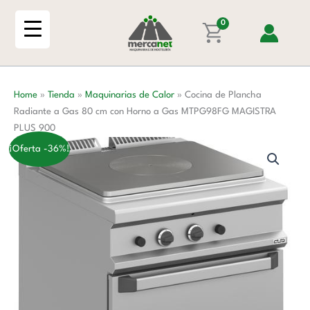
Ir
Radiante
al
0
a
contenido
Gas
80
cm
Home
»
Tienda
»
Maquinarias de Calor
»
Cocina de Plancha
con
Radiante a Gas 80 cm con Horno a Gas MTPG98FG MAGISTRA
Horno
PLUS 900
a
Gas
¡Oferta -36%!
MTPG98FG
MAGISTRA
PLUS
900
cantidad