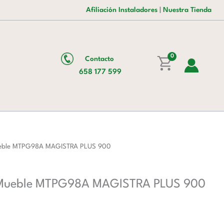
era:
es:
Radiante
Afiliación Instaladores
|
Nuestra Tienda
3.902,00 €.
2.485,00 €.
a
Gas
80
0
Contacto
cm
658 177 599
con
Mueble
MTPG98A
MAGISTRA
PLUS
900
Mueble MTPG98A MAGISTRA PLUS 900
cantidad
n Mueble MTPG98A MAGISTRA PLUS 900