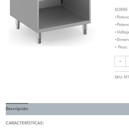
80
cm
SOBRE
con
•Potenc
Mueble
•Potenc
MTPG9
•Voltaje
MAGIS
•Dimen
PLUS
• Peso:
900
cantida
-
SKU:
M
Descripción
Valoraciones (0)
CARACTERÍSTICAS: