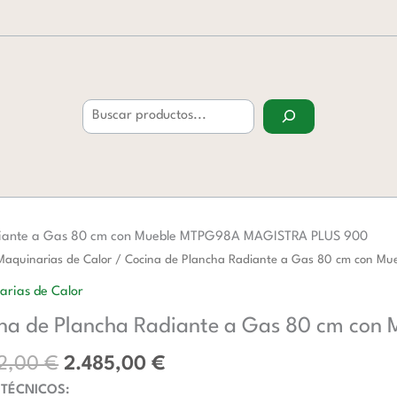
Buscar
diante a Gas 80 cm con Mueble MTPG98A MAGISTRA PLUS 900
El
El
Maquinarias de Calor
/ Cocina de Plancha Radiante a Gas 80 cm con 
precio
precio
arias de Calor
original
actual
a
na de Plancha Radiante a Gas 80 cm co
era:
es:
te
3.902,00 €.
2.485,00 €.
02,00
€
2.485,00
€
 TÉCNICOS: