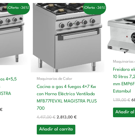
El
El
El
El
¡Oferta -36%!
¡Oferta -36%!
precio
precio
precio
pr
actual
original
actual
or
es:
era:
es:
er
€.
2.897,00 €.
4.417,00 €.
2.813,00 €.
1.
Maquinarias 
Freidora e
10 litros 
Maquinarias de Calor
gos 4×5,5
mm EMP6FE
s
Cocina a gas 4 fuegos 4×7 Kw
Estambul
ISTRA
con Horno Eléctrico Ventilado
1.119,00
€
6
MFB77FEVXL MAGISTRA PLUS
700
€
Añadir al
4.417,00
€
2.813,00
€
Añadir al carrito