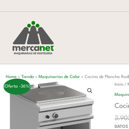
Ir
al
contenido
Home
»
Tienda
»
Maquinarias de Calor
»
Cocina de Plancha Ra
Cocina
Inicio
/
¡Oferta -36%!
de
Maquin
Planch
Coci
Radian
a
3.9
Gas
DATOS