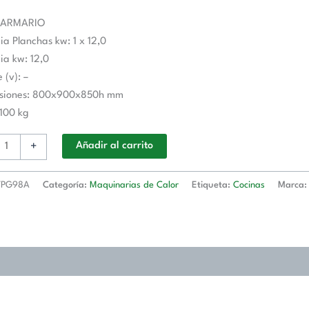
 ARMARIO
ia Planchas kw: 1 x 12,0
ia kw: 12,0
8A
 (v): –
TRA
siones: 800x900x850h mm
 100 kg
d
+
Añadir al carrito
TPG98A
Categoría:
Maquinarias de Calor
Etiqueta:
Cocinas
Marca