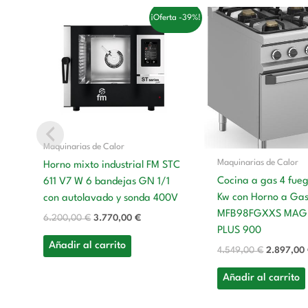
El
El
El
¡Oferta -39%!
precio
precio
precio
original
actual
original
era:
es:
era:
6.200,00 €.
3.770,00 €.
4.549,00 
Maquinarias de Calor
Maquinarias de Calor
Horno mixto industrial FM STC
Cocina a gas 4 fue
611 V7 W 6 bandejas GN 1/1
Kw con Horno a Ga
con autolavado y sonda 400V
MFB98FGXXS MAG
6.200,00
€
3.770,00
€
PLUS 900
Añadir al carrito
4.549,00
€
2.897,00
Añadir al carrito