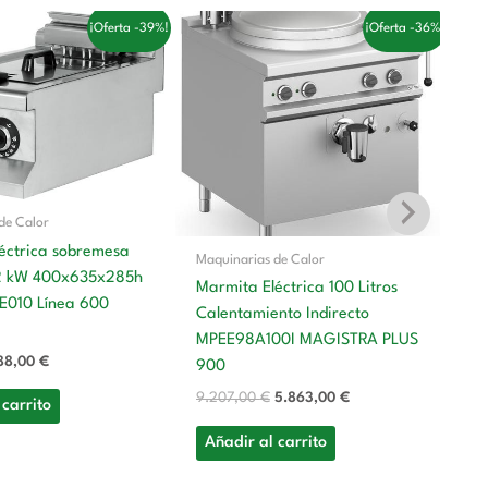
El
El
El
¡Oferta -39%!
¡Oferta -36%!
ecio
precio
precio
precio
iginal
actual
original
actual
a:
es:
era:
es:
119,00 €.
688,00 €.
9.207,00 €.
5.863,00 €.
de Calor
léctrica sobremesa
Maquinarias de Calor
7,2 kW 400x635x285h
Marmita Eléctrica 100 Litros
Ma
010 Línea 600
Calentamiento Indirecto
Ma
MPEE98A100I MAGISTRA PLUS
M
88,00
€
900
7
9.207,00
€
5.863,00
€
 carrito
8.
Añadir al carrito
A