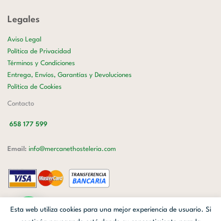
Legales
Aviso Legal
Política de Privacidad
Términos y Condiciones
Entrega, Envíos, Garantías y Devoluciones
Política de Cookies
Contacto
658 177 599
Email:
info@mercanethosteleria.com
Carrer de Loreto, 13-15, Letra C (Local) Les Corts, 08029 Barcelona.
Esta web utiliza cookies para una mejor experiencia de usuario. Si
Mercanet © 2026.
| Diseñado por
Avanzada Digital
| Webmaster
OWH