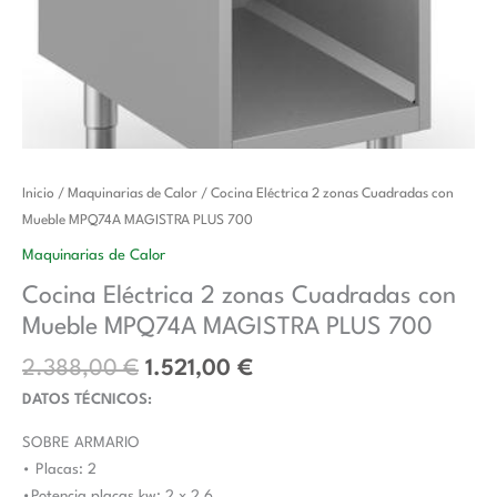
El
El
Cocina
Inicio
/
Maquinarias de Calor
/ Cocina Eléctrica 2 zonas Cuadradas con
precio
precio
Eléctrica
Mueble MPQ74A MAGISTRA PLUS 700
original
actual
2
Maquinarias de Calor
era:
es:
zonas
Cocina Eléctrica 2 zonas Cuadradas con
2.388,00 €.
1.521,00 €.
Cuadradas
Mueble MPQ74A MAGISTRA PLUS 700
con
Mueble
2.388,00
€
1.521,00
€
MPQ74A
DATOS TÉCNICOS:
MAGISTRA
PLUS
SOBRE ARMARIO
700
• Placas: 2
cantidad
•Potencia placas kw: 2 x 2,6