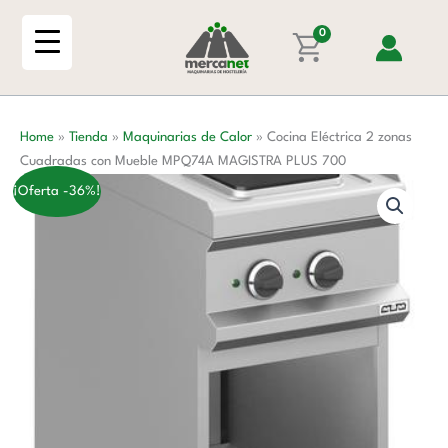
Ir
zonas
al
0
Cuadradas
contenido
con
Mueble
MPQ74A
Home
»
Tienda
»
Maquinarias de Calor
»
Cocina Eléctrica 2 zonas
MAGISTRA
Cuadradas con Mueble MPQ74A MAGISTRA PLUS 700
PLUS
700
¡Oferta -36%!
cantidad