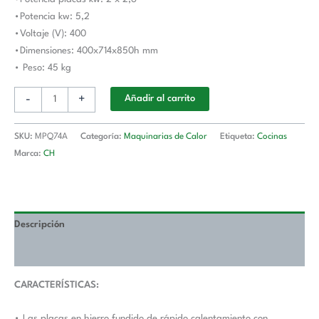
•Potencia kw: 5,2
•Voltaje (V): 400
•Dimensiones: 400x714x850h mm
• Peso: 45 kg
-
+
Añadir al carrito
SKU:
MPQ74A
Categoría:
Maquinarias de Calor
Etiqueta:
Cocinas
Marca:
CH
Descripción
Valoraciones (0)
CARACTERÍSTICAS:
• Las placas en hierro fundido de rápido calentamiento con