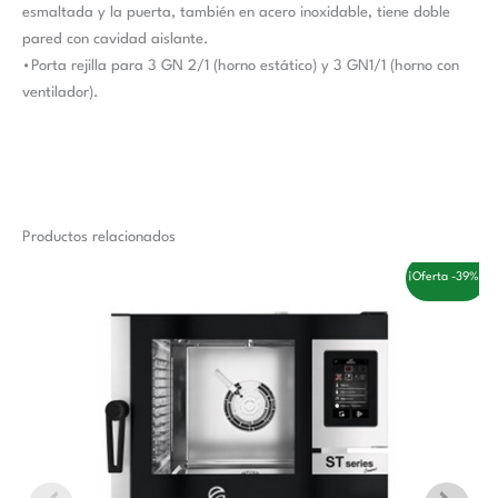
esmaltada y la puerta, también en acero inoxidable, tiene doble
pared con cavidad aislante.
•Porta rejilla para 3 GN 2/1 (horno estático) y 3 GN1/1 (horno con
ventilador).
Productos relacionados
El
El
¡Oferta -39%!
precio
precio
original
actual
era:
es:
6.200,00 €.
3.770,00 €.