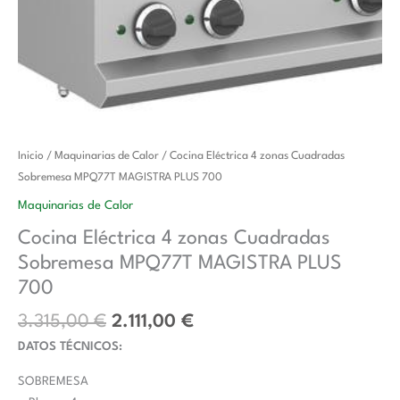
El
El
Cocina
Inicio
/
Maquinarias de Calor
/ Cocina Eléctrica 4 zonas Cuadradas
precio
precio
Eléctrica
Sobremesa MPQ77T MAGISTRA PLUS 700
original
actual
4
Maquinarias de Calor
era:
es:
zonas
Cocina Eléctrica 4 zonas Cuadradas
3.315,00 €.
2.111,00 €.
Cuadradas
Sobremesa MPQ77T MAGISTRA PLUS
Sobremesa
MPQ77T
700
MAGISTRA
3.315,00
€
2.111,00
€
PLUS
DATOS TÉCNICOS:
700
cantidad
SOBREMESA