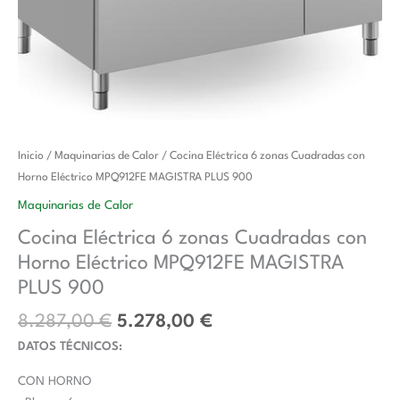
El
El
Cocina
Inicio
/
Maquinarias de Calor
/ Cocina Eléctrica 6 zonas Cuadradas con
precio
precio
Eléctrica
Horno Eléctrico MPQ912FE MAGISTRA PLUS 900
original
actual
6
Maquinarias de Calor
era:
es:
zonas
Cocina Eléctrica 6 zonas Cuadradas con
8.287,00 €.
5.278,00 €.
Cuadradas
Horno Eléctrico MPQ912FE MAGISTRA
con
Horno
PLUS 900
Eléctrico
8.287,00
€
5.278,00
€
MPQ912FE
DATOS TÉCNICOS:
MAGISTRA
PLUS
CON HORNO
900