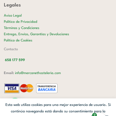
Legales
Aviso Legal
Política de Privacidad
Términos y Condiciones
Entrega, Envíos, Garantías y Devoluciones
Política de Cookies
Contacto
658 177 599
Email:
info@mercanethosteleria.com
Carrer de Loreto, 13-15, Letra C (Local) Les Corts, 08029 Barcelona.
Esta web utiliza cookies para una mejor experiencia de usuario. Si
Mercanet © 2026.
| Diseñado por
Avanzada Digital
| Webmaster
OWH
continúa navegando está dando su consentimiento para la
0