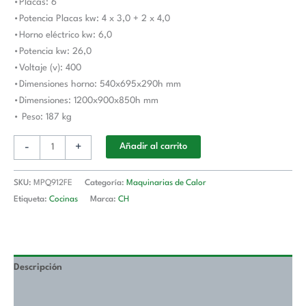
•Placas: 6
cantidad
•Potencia Placas kw: 4 x 3,0 + 2 x 4,0
•Horno eléctrico kw: 6,0
•Potencia kw: 26,0
•Voltaje (v): 400
•Dimensiones horno: 540x695x290h mm
•Dimensiones: 1200x900x850h mm
• Peso: 187 kg
-
+
Añadir al carrito
SKU:
MPQ912FE
Categoría:
Maquinarias de Calor
Etiqueta:
Cocinas
Marca:
CH
Descripción
Valoraciones (0)