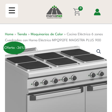
Ir
zonas
al
0
Cuadradas
contenido
con
Horno
Eléctrico
Home
»
Tienda
»
Maquinarias de Calor
»
Cocina Eléctrica 6 zonas
MPQ912FE
Cuadradas con Horno Eléctrico MPQ912FE MAGISTRA PLUS 900
MAGISTRA
PLUS
¡Oferta -36%!
900
cantidad