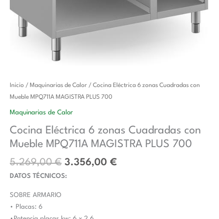
El
El
Cocina
Inicio
/
Maquinarias de Calor
/ Cocina Eléctrica 6 zonas Cuadradas con
precio
precio
Eléctrica
Mueble MPQ711A MAGISTRA PLUS 700
original
actual
6
Maquinarias de Calor
era:
es:
zonas
Cocina Eléctrica 6 zonas Cuadradas con
5.269,00 €.
3.356,00 €.
Cuadradas
Mueble MPQ711A MAGISTRA PLUS 700
con
Mueble
5.269,00
€
3.356,00
€
MPQ711A
DATOS TÉCNICOS:
MAGISTRA
PLUS
SOBRE ARMARIO
700
• Placas: 6
cantidad
•Potencia placas kw: 6 x 2,6