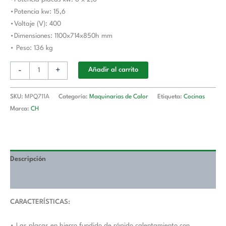
•Potencia kw: 15,6
•Voltaje (V): 400
•Dimensiones: 1100x714x850h mm
• Peso: 136 kg
-
+
Añadir al carrito
SKU:
MPQ711A
Categoría:
Maquinarias de Calor
Etiqueta:
Cocinas
Marca:
CH
Descripción
Valoraciones (0)
CARACTERÍSTICAS:
• Las placas en hierro fundido de rápido calentamiento con