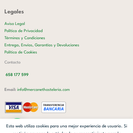
Legales
Aviso Legal
Política de Privacidad
Términos y Condiciones
Entrega, Envíos, Garantías y Devoluciones
Política de Cookies
Contacto
658 177 599
Email:
info@mercanethosteleria.com
Carrer de Loreto, 13-15, Letra C (Local) Les Corts, 08029 Barcelona.
Esta web utiliza cookies para una mejor experiencia de usuario. Si
Mercanet © 2026.
| Diseñado por
Avanzada Digital
| Webmaster
OWH