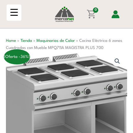
Ir
zonas
al
0
Cuadradas
contenido
con
Mueble
MPQ711A
Home
»
Tienda
»
Maquinarias de Calor
»
Cocina Eléctrica 6 zonas
MAGISTRA
Cuadradas con Mueble MPQ711A MAGISTRA PLUS 700
PLUS
700
¡Oferta -36%!
cantidad