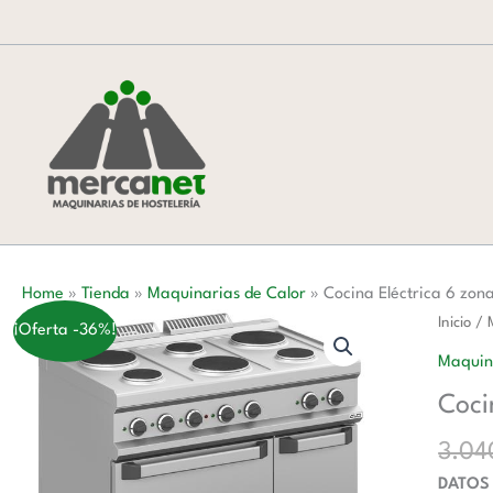
Ir
al
contenido
Home
»
Tienda
»
Maquinarias de Calor
»
Cocina Eléctrica 6 zo
Cocina
Inicio
/
¡Oferta -36%!
Eléctric
Maquin
6
Coci
zonas
Redond
3.0
con
DATOS