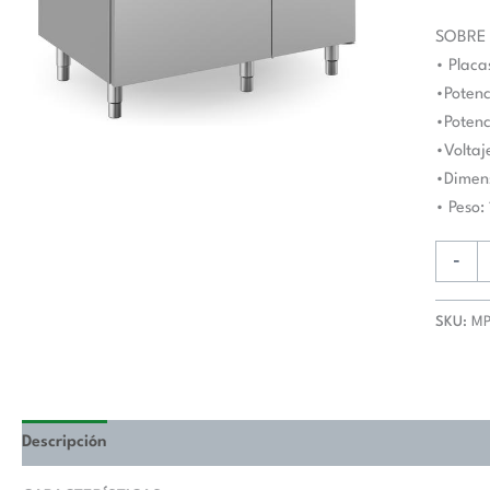
Mueble
MPR711
SOBRE
MAGIS
• Placa
PLUS
•Potenc
700
•Potenc
cantida
•Voltaj
•Dimen
• Peso:
-
SKU:
MP
Descripción
Valoraciones (0)