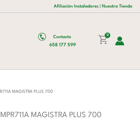
era:
es:
zonas
Afiliación Instaladores
|
Nuestra Tienda
3.040,00 €.
1.936,00 €.
Redondas
con
Mueble
0
Contacto
MPR711A
658 177 599
MAGISTRA
PLUS
700
cantidad
MPR711A MAGISTRA PLUS 700
le MPR711A MAGISTRA PLUS 700