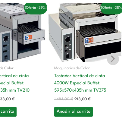
l
El
El
El
¡Oferta -39%!
¡Oferta -38%!
recio
precio
precio
precio
riginal
actual
original
actual
ra:
es:
era:
es:
.192,00 €.
733,00 €.
1.484,00 €.
913,00 €.
de Calor
Maquinarias de Calor
rtical de cinta
Tostador Vertical de cinta
Ma
cial Buffet
4000W Especial Buffet
435h mm TV210
595x570x435h mm TV375
Co
Kw
33,00
€
1.484,00
€
913,00
€
M
 carrito
Añadir al carrito
7
3.
A