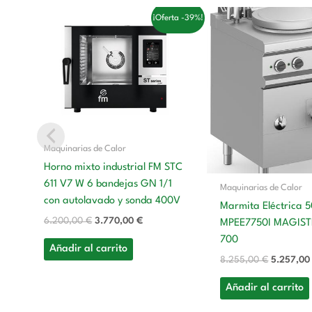
El
El
El
¡Oferta -39%!
precio
precio
precio
original
actual
original
era:
es:
era:
6.200,00 €.
3.770,00 €.
8.255,00
Maquinarias de Calor
Horno mixto industrial FM STC
611 V7 W 6 bandejas GN 1/1
Maquinarias de Calor
con autolavado y sonda 400V
Marmita Eléctrica 5
6.200,00
€
3.770,00
€
MPEE7750I MAGIST
700
Añadir al carrito
8.255,00
€
5.257,0
Añadir al carrito