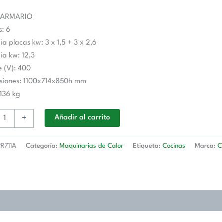
A
 ARMARIO
TRA
s: 6
ia placas kw: 3 x 1,5 + 3 x 2,6
ia kw: 12,3
d
e (V): 400
siones: 1100x714x850h mm
 136 kg
+
Añadir al carrito
R711A
Categoría:
Maquinarias de Calor
Etiqueta:
Cocinas
Marca: