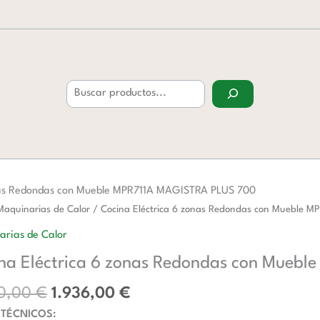
Buscar
nas Redondas con Mueble MPR711A MAGISTRA PLUS 700
El
El
Maquinarias de Calor
/ Cocina Eléctrica 6 zonas Redondas con Mueble 
precio
precio
a
arias de Calor
original
actual
na Eléctrica 6 zonas Redondas con Mueb
era:
es:
3.040,00 €.
1.936,00 €.
as
40,00
€
1.936,00
€
 TÉCNICOS: