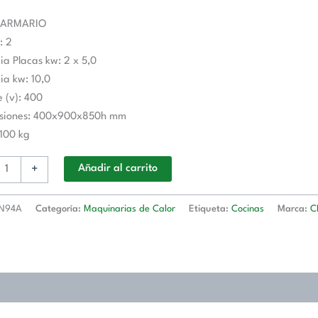
A
TRA
 ARMARIO
: 2
ia Placas kw: 2 x 5,0
d
ia kw: 10,0
e (v): 400
siones: 400x900x850h mm
 100 kg
+
Añadir al carrito
N94A
Categoría:
Maquinarias de Calor
Etiqueta:
Cocinas
Marca:
C