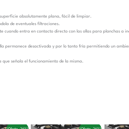
uperficie absolutamente plana, fácil de limpiar.
ola de eventuales filtraciones.
e cuando entra en contacto directo con las ollas para planchas a ind
olla permanece desactivada y por lo tanto fría permitiendo un ambi
ra que señala el funcionamiento de la misma.
El
El
El
E
¡Oferta -36%!
¡Oferta -36%!