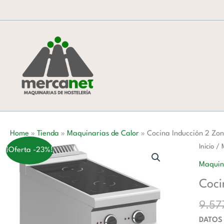
Ir
al
contenido
Home
»
Tienda
»
Maquinarias de Calor
»
Cocina Inducción 2 Z
Cocina
Inicio
/
¡Oferta -23%!
Inducci
Maquin
2
Coci
Zonas
con
9.57
Mueble
DATOS