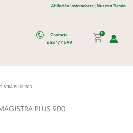
era:
es:
Zonas
Afiliación Instaladores
|
Nuestra Tienda
9.577,00 €.
7.361,00 €.
con
Mueble
MIN94A
0
Contacto
MAGISTRA
658 177 599
PLUS
900
cantidad
AGISTRA PLUS 900
A MAGISTRA PLUS 900