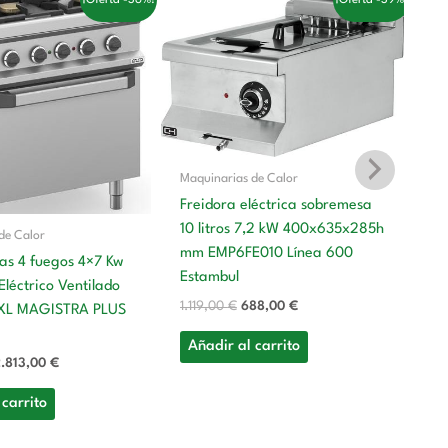
recio
precio
precio
precio
riginal
actual
original
actual
ra:
es:
era:
es:
.417,00 €.
2.813,00 €.
1.119,00 €.
688,00 €.
Maquinarias de Calor
Freidora eléctrica sobremesa
10 litros 7,2 kW 400x635x285h
de Calor
Ma
mm EMP6FE010 Línea 600
as 4 fuegos 4×7 Kw
Ma
Estambul
léctrico Ventilado
Ca
1.119,00
€
688,00
€
XL MAGISTRA PLUS
M
Añadir al carrito
9
.813,00
€
9.
 carrito
A