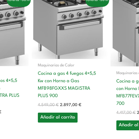
precio
precio
precio
p
actual
original
actual
o
es:
era:
es:
e
.
2.452,00 €.
4.549,00 €.
2.897,00 €.
4
Maquinarias de Calor
Maquinarias 
Cocina a gas 4 fuegos 4×5,5
gos 4×5,5
Kw con Horno a Gas
Cocina a g
s
MFB98FGXXS MAGISTRA
con Horno E
TRA PLUS
PLUS 900
MFB77FEV
700
4.549,00
€
2.897,00
€
€
4.417,00
€
2
Añadir al carrito
Añadir al