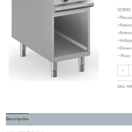
MIN94
MAGIS
SOBRE
PLUS
•Placas
900
•Potenc
cantida
•Potenc
•Voltaj
•Dimen
• Peso:
-
SKU:
MI
Descripción
Valoraciones (0)