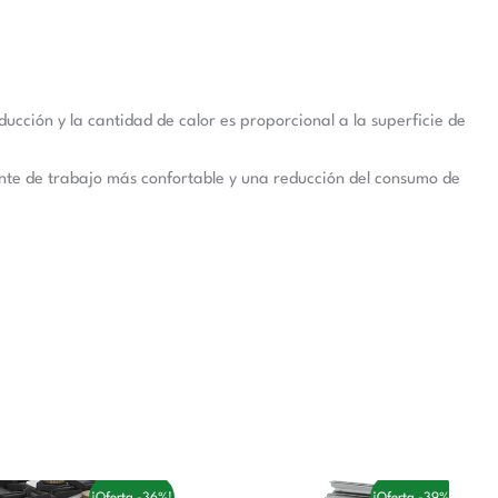
ucción y la cantidad de calor es proporcional a la superficie de
ente de trabajo más confortable y una reducción del consumo de
l
El
El
El
¡Oferta -36%!
¡Oferta -39%!