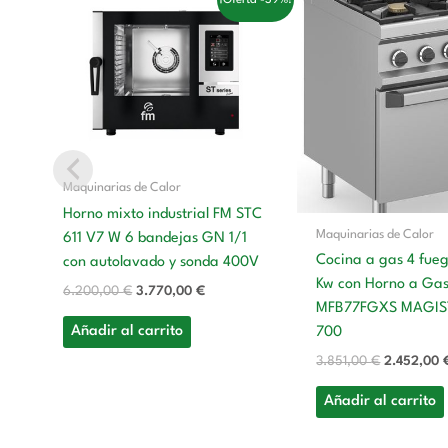
precio
precio
precio
original
actual
original
era:
es:
era:
6.200,00 €.
3.770,00 €.
3.851,00 €
Maquinarias de Calor
Horno mixto industrial FM STC
Maquinarias de Calor
611 V7 W 6 bandejas GN 1/1
Cocina a gas 4 fue
con autolavado y sonda 400V
Kw con Horno a Ga
6.200,00
€
3.770,00
€
MFB77FGXS MAGIS
Añadir al carrito
700
3.851,00
€
2.452,00
Añadir al carrito