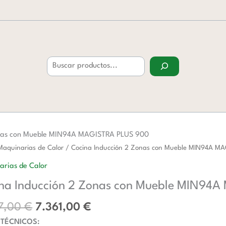
Buscar
onas con Mueble MIN94A MAGISTRA PLUS 900
El
El
Maquinarias de Calor
/ Cocina Inducción 2 Zonas con Mueble MIN94A M
precio
precio
ón
arias de Calor
original
actual
na Inducción 2 Zonas con Mueble MIN94
era:
es:
9.577,00 €.
7.361,00 €.
7,00
€
7.361,00
€
 TÉCNICOS: