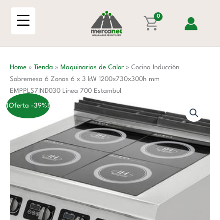
Ir
6
al
0
Zonas
contenido
6
x
3
Home
»
Tienda
»
Maquinarias de Calor
»
Cocina Inducción
kW
Sobremesa 6 Zonas 6 x 3 kW 1200x730x300h mm
1200x730x300h
EMPPLS7IND030 Línea 700 Estambul
mm
EMPPLS7IND030
¡Oferta -39%!
Línea
700
Estambul
cantidad