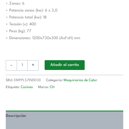
• Zonas: 6
EMPPLS7IND030
• Potencia zonas (kw): 6 x 3,0
Línea
• Potencia total (kw): 18
700
• Tensión (v): 400
Estambul
• Peso (kg): 77
cantidad
• Dimensiones: 1200x730x300 (AxFxH) mm
-
+
Añadir al carrito
SKU:
EMPPLS7IND030
Categoría:
Maquinarias de Calor
Etiqueta:
Cocinas
Marca:
CH
Descripción
Valoraciones (0)