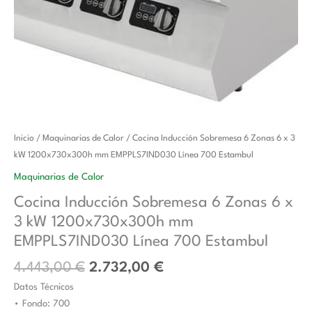
El
El
Cocina
Inicio
/
Maquinarias de Calor
/ Cocina Inducción Sobremesa 6 Zonas 6 x 3
precio
precio
Inducción
kW 1200x730x300h mm EMPPLS7IND030 Línea 700 Estambul
original
actual
Sobremesa
Maquinarias de Calor
era:
es:
6
Cocina Inducción Sobremesa 6 Zonas 6 x
4.443,00 €.
2.732,00 €.
Zonas
3 kW 1200x730x300h mm
6
x
EMPPLS7IND030 Línea 700 Estambul
3
4.443,00
€
2.732,00
€
kW
Datos Técnicos
1200x730x300h
• Fondo: 700
mm