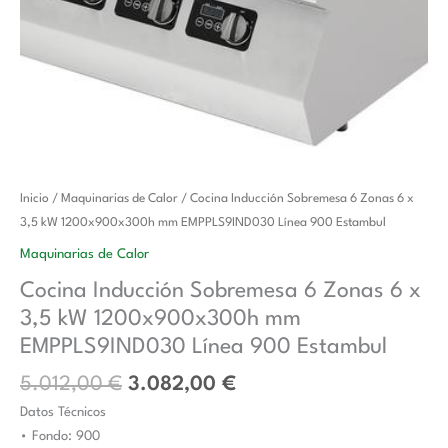
El
El
Cocina
Inicio
/
Maquinarias de Calor
/ Cocina Inducción Sobremesa 6 Zonas 6 x
precio
precio
Inducción
3,5 kW 1200x900x300h mm EMPPLS9IND030 Línea 900 Estambul
original
actual
Sobremesa
Maquinarias de Calor
era:
es:
6
Cocina Inducción Sobremesa 6 Zonas 6 x
5.012,00 €.
3.082,00 €.
Zonas
3,5 kW 1200x900x300h mm
6
x
EMPPLS9IND030 Línea 900 Estambul
3,5
5.012,00
€
3.082,00
€
kW
Datos Técnicos
1200x900x300h
• Fondo: 900
mm