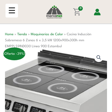
Ir
6
al
0
Zonas
contenido
6
x
3,5
Home
»
Tienda
»
Maquinarias de Calor
»
Cocina Inducción
kW
Sobremesa 6 Zonas 6 x 3,5 kW 1200x900x300h mm
1200x900x300h
EMPPLS9IND030 Línea 900 Estambul
mm
EMPPLS9IND030
¡Oferta -39%!
Línea
900
Estambul
cantidad