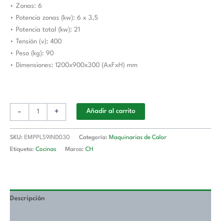
• Zonas: 6
EMPPLS9IND030
• Potencia zonas (kw): 6 x 3,5
Línea
• Potencia total (kw): 21
900
• Tensión (v): 400
Estambul
• Peso (kg): 90
cantidad
• Dimensiones: 1200x900x300 (AxFxH) mm
-
+
Añadir al carrito
SKU:
EMPPLS9IND030
Categoría:
Maquinarias de Calor
Etiqueta:
Cocinas
Marca:
CH
Descripción
Valoraciones (0)