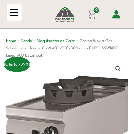
Ir
Gas
al
0
Sobremesa
contenido
1
fuego
18
Home
»
Tienda
»
Maquinarias de Calor
»
Cocina Wok a Gas
kW
Sobremesa 1 fuego 18 kW 400x900x300h mm EMPPLS9WK010
400x900x300h
Línea 900 Estambul
mm
EMPPLS9WK010
¡Oferta -39%!
Línea
900
Estambul
cantidad