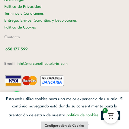
Política de Privacidad
Términos y Condiciones
Entrega, Envíos, Garantías y Devoluciones
Política de Cookies
Contacto
658 177 599
Email:
info@mercanethosteleria.com
Carrer de Loreto, 13-15, Letra C (Local) Les Corts, 08029 Barcelona.
Esta web utiliza cookies para una mejor experiencia de usuario. Si
Mercanet © 2026.
| Diseñado por
Avanzada Digital
| Webmaster
OWH
continúa navegando está dando su consentimiento para la
0
Cloud
aceptación de ésta y de nuestra
política de cookies
.
Aceptar
Facebook
Linkedin
Instagram
`
Configuración de Cookies