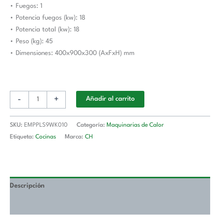
• Fuegos: 1
EMPPLS9WK010
• Potencia fuegos (kw): 18
Línea
• Potencia total (kw): 18
900
• Peso (kg): 45
Estambul
• Dimensiones: 400x900x300 (AxFxH) mm
cantidad
-
+
Añadir al carrito
SKU:
EMPPLS9WK010
Categoría:
Maquinarias de Calor
Etiqueta:
Cocinas
Marca:
CH
Descripción
Valoraciones (0)