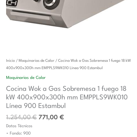
El
El
Cocina
Inicio
/
Maquinarias de Calor
/ Cocina Wok a Gas Sobremesa 1 fuego 18 kW
precio
precio
Wok
400x900x300h mm EMPPLS9WK010 Línea 900 Estambul
original
actual
a
Maquinarias de Calor
era:
es:
Gas
Cocina Wok a Gas Sobremesa 1 fuego 18
1.254,00 €.
771,00 €.
Sobremesa
kW 400x900x300h mm EMPPLS9WK010
1
fuego
Línea 900 Estambul
18
1.254,00
€
771,00
€
kW
Datos Técnicos
400x900x300h
• Fondo: 900
mm