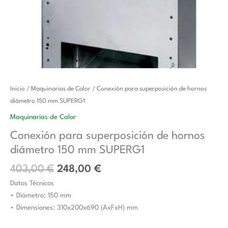
El
El
Conexión
Inicio
/
Maquinarias de Calor
/ Conexión para superposición de hornos
precio
precio
para
diámetro 150 mm SUPERG1
original
actual
superposición
Maquinarias de Calor
era:
es:
de
Conexión para superposición de hornos
403,00 €.
248,00 €.
hornos
diámetro 150 mm SUPERG1
diámetro
150
403,00
€
248,00
€
mm
Datos Técnicos
SUPERG1
• Diámetro: 150 mm
cantidad
• Dimensiones: 310x200x690 (AxFxH) mm