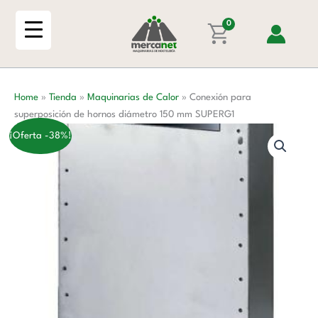
Ir
de
al
0
hornos
contenido
diámetro
150
mm
Home
»
Tienda
»
Maquinarias de Calor
»
Conexión para
SUPERG1
superposición de hornos diámetro 150 mm SUPERG1
cantidad
¡Oferta -38%!