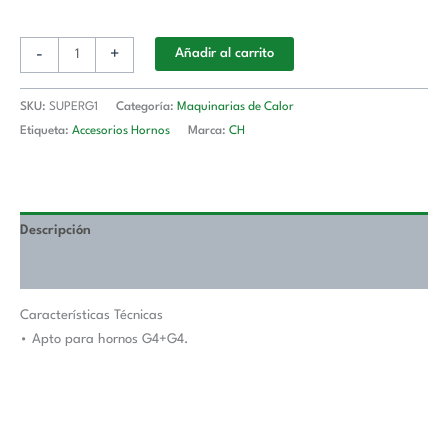
-
+
Añadir al carrito
SKU:
SUPERG1
Categoría:
Maquinarias de Calor
Etiqueta:
Accesorios Hornos
Marca:
CH
Descripción
Valoraciones (0)
Características Técnicas
• Apto para hornos G4+G4.