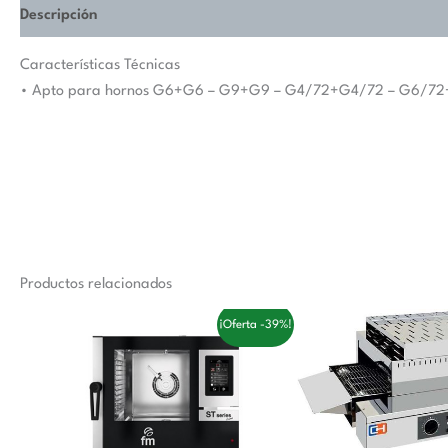
Descripción
Valoraciones (0)
Características Técnicas
• Apto para hornos G6+G6 – G9+G9 – G4/72+G4/72 – G6/7
Productos relacionados
El
El
El
El
¡Oferta -39%!
precio
precio
precio
p
original
actual
original
a
era:
es:
era:
es
6.200,00 €.
3.770,00 €.
1.484,00 €
9