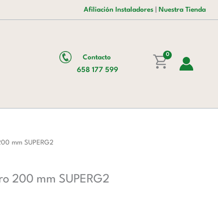
era:
es:
de
Afiliación Instaladores
|
Nuestra Tienda
403,00 €.
248,00 €.
hornos
diámetro
200
0
Contacto
mm
658 177 599
SUPERG2
cantidad
ro 200 mm SUPERG2
etro 200 mm SUPERG2