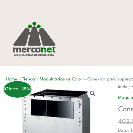
Ir
al
contenido
Home
»
Tienda
»
Maquinarias de Calor
»
Conexión para superp
Conexi
Inicio
/
¡Oferta -38%!
para
Maquin
superpo
Cone
de
hornos
403
diámet
Datos T