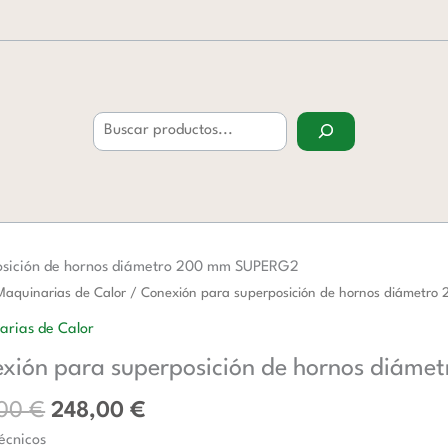
Buscar
osición de hornos diámetro 200 mm SUPERG2
El
El
ón
Maquinarias de Calor
/ Conexión para superposición de hornos diámet
precio
precio
arias de Calor
original
actual
sición
xión para superposición de hornos diám
era:
es:
403,00 €.
248,00 €.
,00
€
248,00
€
ro
écnicos