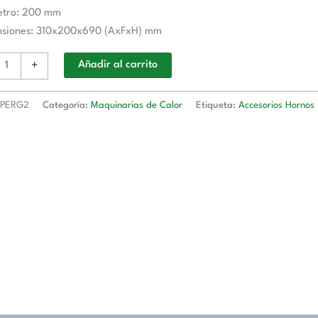
etro: 200 mm
nsiones: 310x200x690 (AxFxH) mm
G2
d
+
Añadir al carrito
PERG2
Categoría:
Maquinarias de Calor
Etiqueta:
Accesorios Hornos