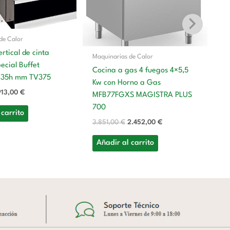
de Calor
rtical de cinta
Maquinarias de Calor
Ma
cial Buffet
Cocina a gas 4 fuegos 4×5,5
435h mm TV375
Co
Kw con Horno a Gas
Kw
913,00
€
MFB77FGXS MAGISTRA PLUS
M
700
 carrito
P
3.851,00
€
2.452,00
€
4.
Añadir al carrito
A