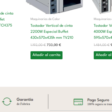
 de cinta
Maquinarias de Calor
Maquinarias 
fet
TCH375
Tostador Vertical de cinta
Tostador Ve
2200W Especial Buffet
4000W Espe
430x570x435h mm TV210
595x570x
1.192,00
€
733,00
€
1.484,00
€
Añadir al carrito
Añadir al