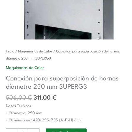
El
El
Conexión
Inicio
/
Maquinarias de Calor
/ Conexión para superposición de hornos
precio
precio
para
diámetro 250 mm SUPERG3
original
actual
superposición
Maquinarias de Calor
era:
es:
de
Conexión para superposición de hornos
506,00 €.
311,00 €.
hornos
diámetro 250 mm SUPERG3
diámetro
250
506,00
€
311,00
€
mm
Datos Técnicos
SUPERG3
• Diámetro: 250 mm
cantidad
• Dimensiones: 420x255x755 (AxFxH) mm