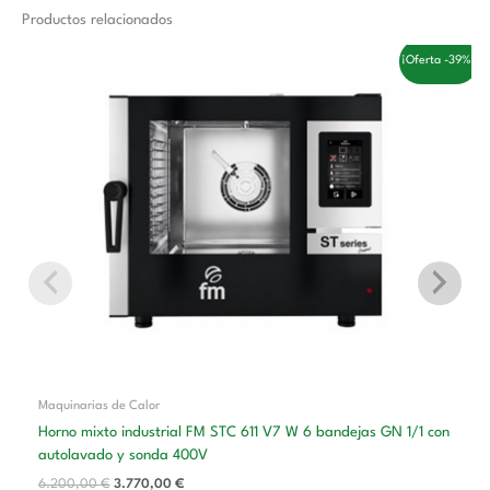
Productos relacionados
El
El
¡Oferta -39%!
precio
precio
original
actual
era:
es:
6.200,00 €.
3.770,00 €.
Maquinarias de Calor
Horno mixto industrial FM STC 611 V7 W 6 bandejas GN 1/1 con
autolavado y sonda 400V
6.200,00
€
3.770,00
€