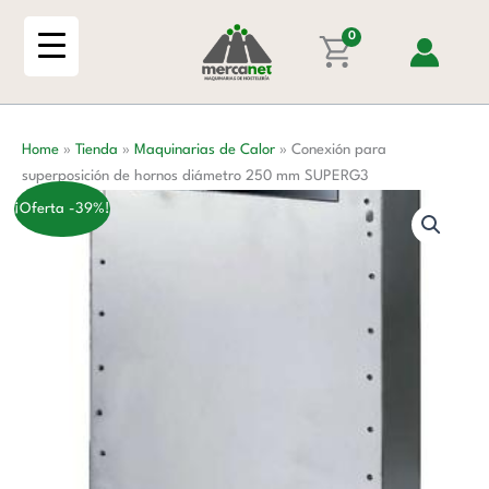
Ir
de
al
0
hornos
contenido
diámetro
250
mm
Home
»
Tienda
»
Maquinarias de Calor
»
Conexión para
SUPERG3
superposición de hornos diámetro 250 mm SUPERG3
cantidad
¡Oferta -39%!