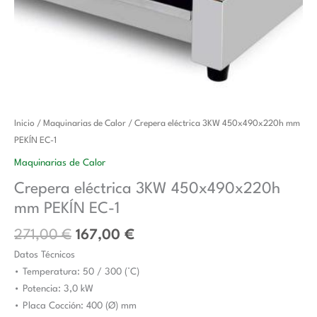
El
El
Crepera
Inicio
/
Maquinarias de Calor
/ Crepera eléctrica 3KW 450x490x220h mm
precio
precio
eléctrica
PEKÍN EC-1
original
actual
3KW
Maquinarias de Calor
era:
es:
450x490x220h
Crepera eléctrica 3KW 450x490x220h
271,00 €.
167,00 €.
mm
mm PEKÍN EC-1
PEKÍN
EC-
271,00
€
167,00
€
1
Datos Técnicos
cantidad
• Temperatura: 50 / 300 (°C)
• Potencia: 3,0 kW
• Placa Cocción: 400 (Ø) mm