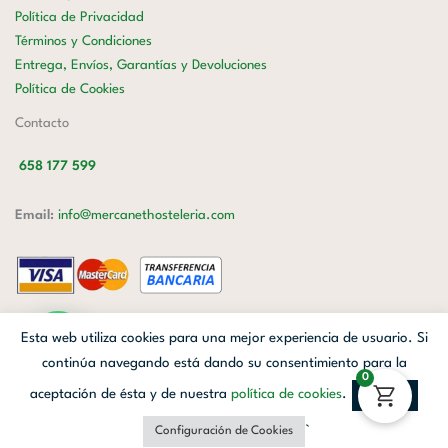
Política de Privacidad
Términos y Condiciones
Entrega, Envíos, Garantías y Devoluciones
Política de Cookies
Contacto
658 177 599
Email:
info@mercanethosteleria.com
Carrer de Loreto, 13-15, Letra C (Local) Les Corts, 08029 Barcelona.
Esta web utiliza cookies para una mejor experiencia de usuario. Si
Mercanet © 2026.
| Diseñado por
Avanzada Digital
| Webmaster
OWH
continúa navegando está dando su consentimiento para la
0
Cloud
aceptación de ésta y de nuestra
política de cookies
.
Aceptar
Facebook
Linkedin
Instagram
`
Configuración de Cookies