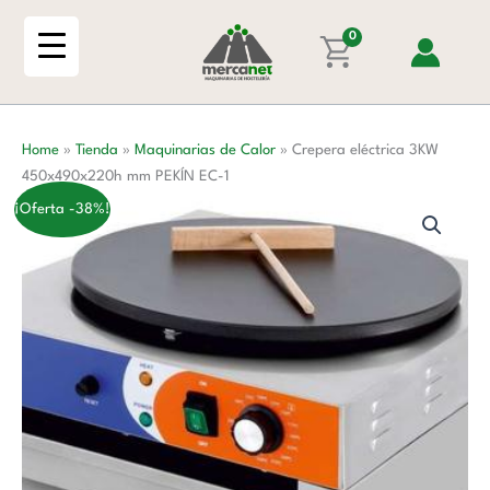
Ir
450x490x220h
al
0
mm
contenido
PEKÍN
EC-
1
Home
»
Tienda
»
Maquinarias de Calor
»
Crepera eléctrica 3KW
cantidad
450x490x220h mm PEKÍN EC-1
¡Oferta -38%!