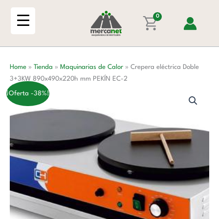
Ir
3+3KW
al
0
890x490x220h
contenido
mm
PEKÍN
EC-
Home
»
Tienda
»
Maquinarias de Calor
»
Crepera eléctrica Doble
2
3+3KW 890x490x220h mm PEKÍN EC-2
cantidad
¡Oferta -38%!