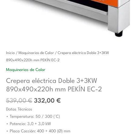
El
El
Crepera
Inicio
/
Maquinarias de Calor
/ Crepera eléctrica Doble 3+3KW
precio
precio
eléctrica
890x490x220h mm PEKÍN EC-2
original
actual
Doble
Maquinarias de Calor
era:
es:
3+3KW
Crepera eléctrica Doble 3+3KW
539,00 €.
332,00 €.
890x490x220h
890x490x220h mm PEKÍN EC-2
mm
PEKÍN
539,00
€
332,00
€
EC-
Datos Técnicos
2
• Temperatura: 50 / 300 (°C)
cantidad
• Potencia: 3,0 + 3,0 kW
• Placa Cocción: 400 + 400 (Ø) mm