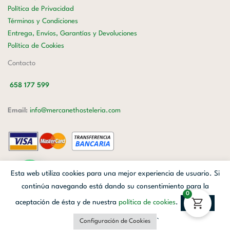
Política de Privacidad
Términos y Condiciones
Entrega, Envíos, Garantías y Devoluciones
Política de Cookies
Contacto
658 177 599
Email:
info@mercanethosteleria.com
Carrer de Loreto, 13-15, Letra C (Local) Les Corts, 08029 Barcelona.
Esta web utiliza cookies para una mejor experiencia de usuario. Si
Mercanet © 2026.
| Diseñado por
Avanzada Digital
| Webmaster
OWH
continúa navegando está dando su consentimiento para la
0
Cloud
aceptación de ésta y de nuestra
política de cookies
.
Aceptar
Facebook
Linkedin
Instagram
`
Configuración de Cookies