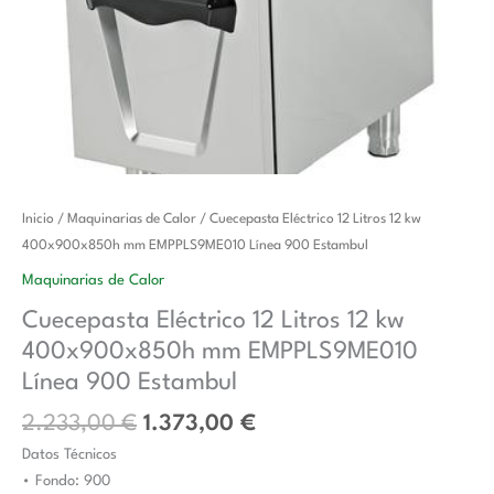
El
El
Cuecepasta
Inicio
/
Maquinarias de Calor
/ Cuecepasta Eléctrico 12 Litros 12 kw
precio
precio
Eléctrico
400x900x850h mm EMPPLS9ME010 Línea 900 Estambul
original
actual
12
Maquinarias de Calor
era:
es:
Litros
Cuecepasta Eléctrico 12 Litros 12 kw
2.233,00 €.
1.373,00 €.
12
400x900x850h mm EMPPLS9ME010
kw
400x900x850h
Línea 900 Estambul
mm
2.233,00
€
1.373,00
€
EMPPLS9ME010
Datos Técnicos
Línea
• Fondo: 900
900