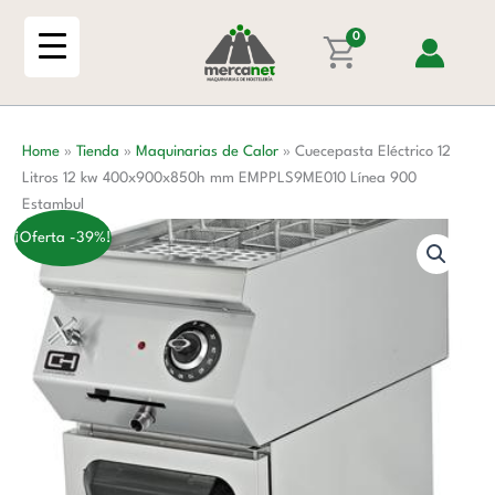
Ir
Litros
al
0
12
contenido
kw
400x900x850h
mm
Home
»
Tienda
»
Maquinarias de Calor
»
Cuecepasta Eléctrico 12
EMPPLS9ME010
Litros 12 kw 400x900x850h mm EMPPLS9ME010 Línea 900
Línea
Estambul
900
Estambul
¡Oferta -39%!
cantidad