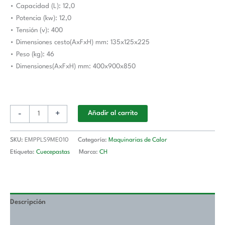
• Capacidad (L): 12,0
Estambul
• Potencia (kw): 12,0
cantidad
• Tensión (v): 400
• Dimensiones cesto(AxFxH) mm: 135x125x225
• Peso (kg): 46
• Dimensiones(AxFxH) mm: 400x900x850
-
+
Añadir al carrito
SKU:
EMPPLS9ME010
Categoría:
Maquinarias de Calor
Etiqueta:
Cuecepastas
Marca:
CH
Descripción
Valoraciones (0)