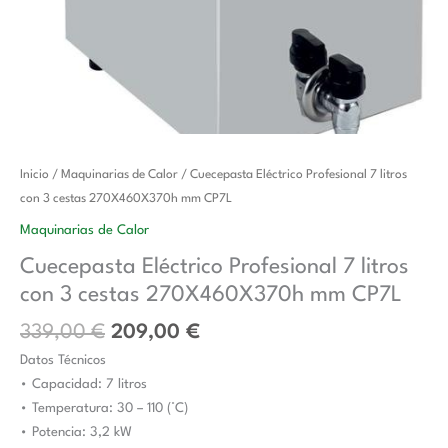
El
El
Cuecepasta
Inicio
/
Maquinarias de Calor
/ Cuecepasta Eléctrico Profesional 7 litros
precio
precio
Eléctrico
con 3 cestas 270X460X370h mm CP7L
original
actual
Profesional
Maquinarias de Calor
era:
es:
7
Cuecepasta Eléctrico Profesional 7 litros
339,00 €.
209,00 €.
litros
con 3 cestas 270X460X370h mm CP7L
con
3
339,00
€
209,00
€
cestas
Datos Técnicos
270X460X370h
• Capacidad: 7 litros
mm
• Temperatura: 30 – 110 (°C)
CP7L
• Potencia: 3,2 kW
cantidad