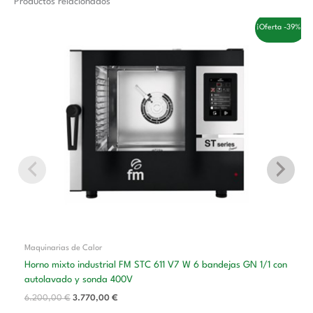
Productos relacionados
El
El
¡Oferta -39%!
precio
precio
original
actual
era:
es:
6.200,00 €.
3.770,00 €.
Maquinarias de Calor
Horno mixto industrial FM STC 611 V7 W 6 bandejas GN 1/1 con
autolavado y sonda 400V
6.200,00
€
3.770,00
€