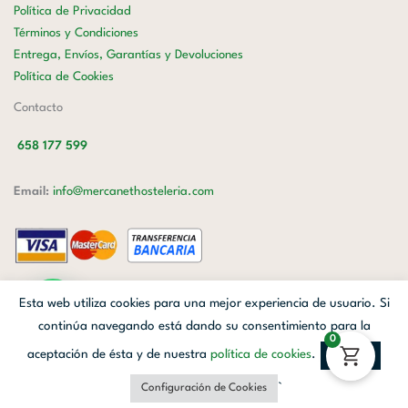
Política de Privacidad
Términos y Condiciones
Entrega, Envíos, Garantías y Devoluciones
Política de Cookies
Contacto
658 177 599
Email:
info@mercanethosteleria.com
Carrer de Loreto, 13-15, Letra C (Local) Les Corts, 08029 Barcelona.
Esta web utiliza cookies para una mejor experiencia de usuario. Si
Mercanet © 2026.
| Diseñado por
Avanzada Digital
| Webmaster
OWH
continúa navegando está dando su consentimiento para la
0
Cloud
aceptación de ésta y de nuestra
política de cookies
.
Aceptar
Facebook
Linkedin
Instagram
`
Configuración de Cookies