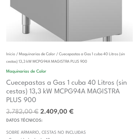
El
El
Cuecepastas
Inicio
/
Maquinarias de Calor
/ Cuecepastas a Gas 1 cuba 40 Litros (sin
precio
precio
a
cestas) 13,3 kW MCPG94A MAGISTRA PLUS 900
original
actual
Gas
Maquinarias de Calor
era:
es:
1
Cuecepastas a Gas 1 cuba 40 Litros (sin
3.782,00 €.
2.409,00 €.
cuba
cestas) 13,3 kW MCPG94A MAGISTRA
40
Litros
PLUS 900
(sin
3.782,00
€
2.409,00
€
cestas)
DATOS TÉCNICOS:
13,3
kW
SOBRE ARMARIO, CESTAS NO INCLUIDAS
MCPG94A