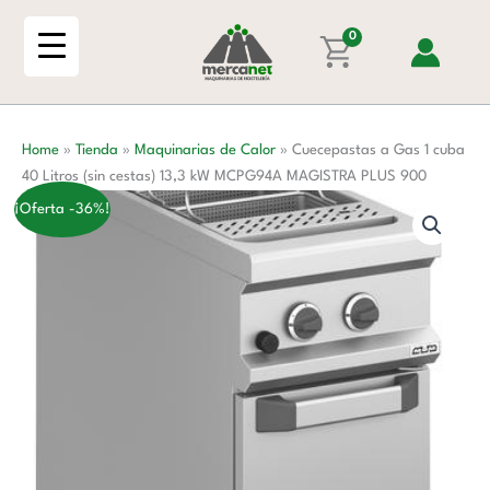
Ir
1
al
0
cuba
contenido
40
Litros
(sin
Home
»
Tienda
»
Maquinarias de Calor
»
Cuecepastas a Gas 1 cuba
cestas)
40 Litros (sin cestas) 13,3 kW MCPG94A MAGISTRA PLUS 900
13,3
kW
¡Oferta -36%!
MCPG94A
MAGISTRA
PLUS
900
cantidad