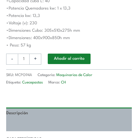
•Capacidad cuba L: 40
MAGISTRA
•Potencia Quemadores kw: 1 x 13,3
PLUS
•Potencia kw: 13,3
900
•Voltaje (v): 230
cantidad
•Dimensiones Cuba: 305x510x275h mm
•Dimensiones: 400x900x850h mm
• Peso: 57 kg
-
+
Añadir al carrito
SKU:
MCPG94A
Categoría:
Maquinarias de Calor
Etiqueta:
Cuecepastas
Marca:
CH
Descripción
Valoraciones (0)