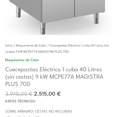
El
El
Cuecepastas
Inicio
/
Maquinarias de Calor
/ Cuecepastas Eléctrico 1 cuba 40 Litros (sin
precio
precio
Eléctrico
cestas) 9 kW MCPE77A MAGISTRA PLUS 700
original
actual
1
Maquinarias de Calor
era:
es:
cuba
Cuecepastas Eléctrico 1 cuba 40 Litros
3.948,00 €.
2.515,00 €.
40
(sin cestas) 9 kW MCPE77A MAGISTRA
Litros
(sin
PLUS 700
cestas)
3.948,00
€
2.515,00
€
9
DATOS TÉCNICOS:
kW
MCPE77A
SOBRE ARMARIO: CESTAS NO INCLUIDAS
MAGISTRA