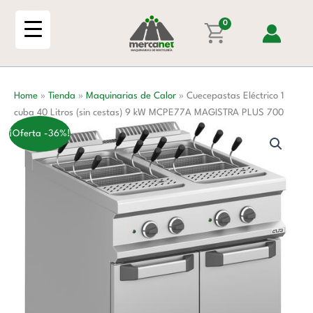
Ir
cuba
al
0
40
contenido
Litros
(sin
cestas)
Home
»
Tienda
»
Maquinarias de Calor
»
Cuecepastas Eléctrico 1
9
cuba 40 Litros (sin cestas) 9 kW MCPE77A MAGISTRA PLUS 700
kW
MCPE77A
¡Oferta -36%!
MAGISTRA
PLUS
700
cantidad