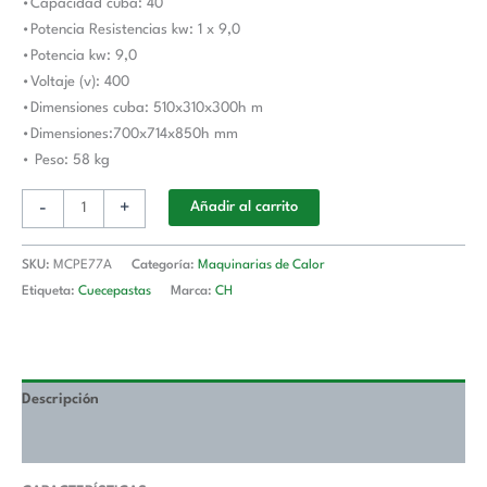
•Capacidad cuba: 40
PLUS
•Potencia Resistencias kw: 1 x 9,0
700
•Potencia kw: 9,0
cantidad
•Voltaje (v): 400
•Dimensiones cuba: 510x310x300h m
•Dimensiones:700x714x850h mm
• Peso: 58 kg
-
+
Añadir al carrito
SKU:
MCPE77A
Categoría:
Maquinarias de Calor
Etiqueta:
Cuecepastas
Marca:
CH
Descripción
Valoraciones (0)