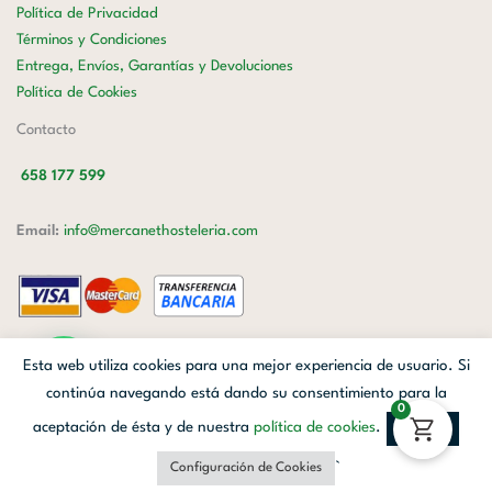
Política de Privacidad
Términos y Condiciones
Entrega, Envíos, Garantías y Devoluciones
Política de Cookies
Contacto
658 177 599
Email:
info@mercanethosteleria.com
Carrer de Loreto, 13-15, Letra C (Local) Les Corts, 08029 Barcelona.
Esta web utiliza cookies para una mejor experiencia de usuario. Si
Mercanet © 2026.
| Diseñado por
Avanzada Digital
| Webmaster
OWH
continúa navegando está dando su consentimiento para la
0
Cloud
aceptación de ésta y de nuestra
política de cookies
.
Aceptar
Facebook
Linkedin
Instagram
`
Configuración de Cookies